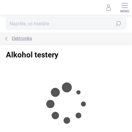
Přejít
na
obsah
Hledat
Elektronika
Alkohol testery