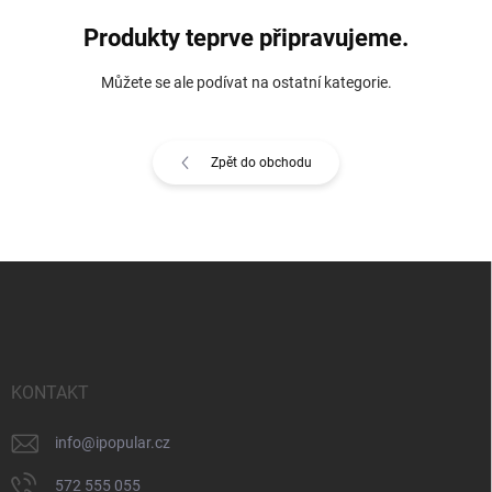
Produkty teprve připravujeme.
Můžete se ale podívat na ostatní kategorie.
Zpět do obchodu
Z
á
p
a
t
í
KONTAKT
info
@
ipopular.cz
572 555 055