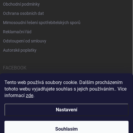
Obchodní podmínky
Ochrana osobních dat
Mimosoudní řešení spotřebitelských sporů
Reklamační řád
Odstoupení od smlouvy
Autorské poplatky
FACEBOOK
Tento web používá soubory cookie. Dalším procházením
tohoto webu vyjadřujete souhlas s jejich používáním.. Více
informací
zde
.
Servis počítačů a notebooků
Čištění notebooků
Kontakty
Nastavení
Copyright 2026
iPOPULAR.CZ
. Všechna práva vyhrazena.
Souhlasím