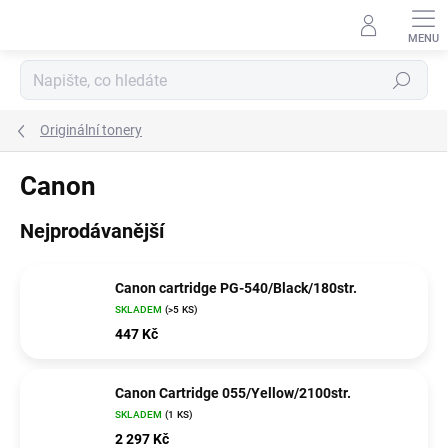
Přejít
na
obsah
Hledat
Originální tonery
Canon
Nejprodávanější
Canon cartridge PG-540/Black/180str.
SKLADEM
(>5 KS)
447 Kč
Canon Cartridge 055/Yellow/2100str.
SKLADEM
(1 KS)
2 297 Kč