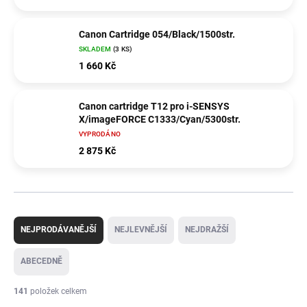
Canon Cartridge 054/Black/1500str.
SKLADEM
(3 KS)
1 660 Kč
Canon cartridge T12 pro i-SENSYS
X/imageFORCE C1333/Cyan/5300str.
VYPRODÁNO
2 875 Kč
Ř
a
NEJPRODÁVANĚJŠÍ
NEJLEVNĚJŠÍ
NEJDRAŽŠÍ
z
e
ABECEDNĚ
n
í
141
položek celkem
p