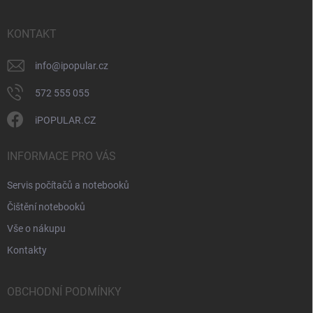
í
a
y
t
v
ý
í
KONTAKT
p
i
info
@
ipopular.cz
s
u
572 555 055
iPOPULAR.CZ
INFORMACE PRO VÁS
Servis počítačů a notebooků
Čištění notebooků
Vše o nákupu
Kontakty
OBCHODNÍ PODMÍNKY