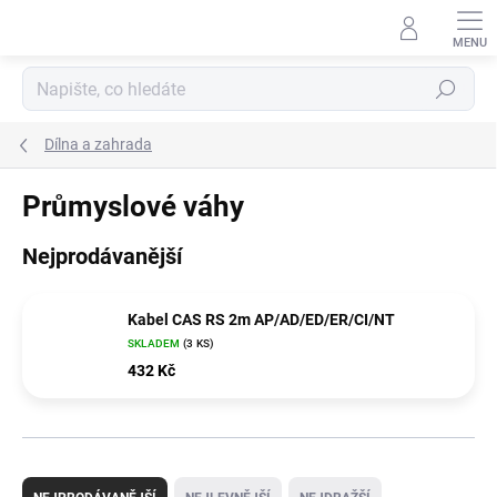
Přejít
na
obsah
Hledat
Dílna a zahrada
Průmyslové váhy
Nejprodávanější
Kabel CAS RS 2m AP/AD/ED/ER/CI/NT
SKLADEM
(3 KS)
432 Kč
Ř
a