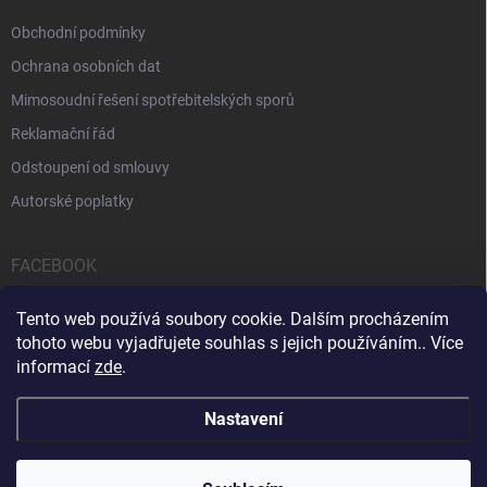
Obchodní podmínky
Ochrana osobních dat
Mimosoudní řešení spotřebitelských sporů
Reklamační řád
Odstoupení od smlouvy
Autorské poplatky
FACEBOOK
Tento web používá soubory cookie. Dalším procházením
tohoto webu vyjadřujete souhlas s jejich používáním.. Více
informací
zde
.
Servis počítačů a notebooků
Čištění notebooků
Kontakty
Nastavení
Copyright 2026
iPOPULAR.CZ
. Všechna práva vyhrazena.