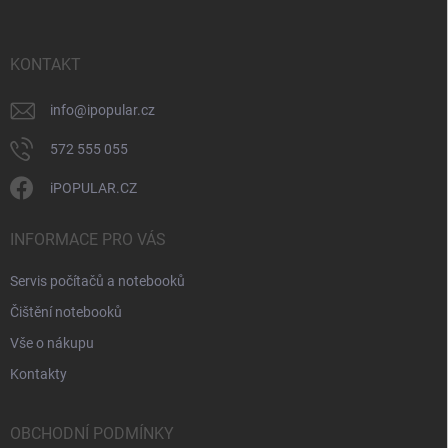
p
a
r
t
v
í
KONTAKT
k
y
v
info
@
ipopular.cz
ý
p
572 555 055
i
s
iPOPULAR.CZ
u
INFORMACE PRO VÁS
Servis počítačů a notebooků
Čištění notebooků
Vše o nákupu
Kontakty
OBCHODNÍ PODMÍNKY