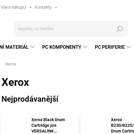
Vše o nákupu
Kontakty
Hledat
NÍ MATERIÁL
PC KOMPONENTY
PC PERIFERIE
Xerox
Xerox
Nejprodávanější
Xerox Black Drum
Xerox
Cartridge pre
B230/B225
VERSALINK
Drum Cartri