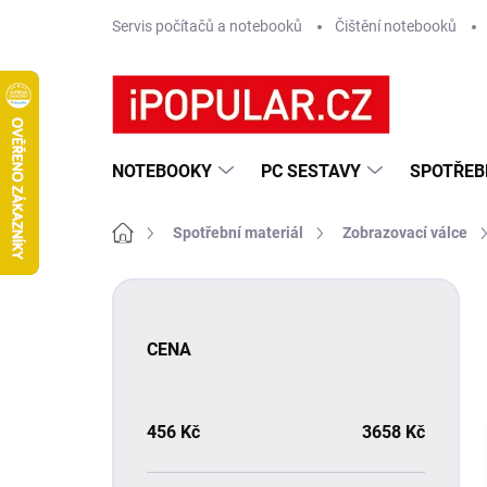
Přejít
Servis počítačů a notebooků
Čištění notebooků
na
obsah
NOTEBOOKY
PC SESTAVY
SPOTŘEB
Domů
Spotřební materiál
Zobrazovací válce
P
o
s
CENA
t
r
a
n
456
Kč
3658
Kč
n
í