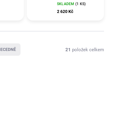
C600/C605
SKLADEM
(1 KS)
2 620 Kč
21
položek celkem
BECEDNĚ
RODÁNO
SKLADEM
(1 KS)