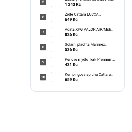
Broadcast Low Profile Boom
1 343 Kč
Arm / 360st. rotace / kulová
hlava / černý
Židle Cattara LUCCA
kempingová skládací modrá
649 Kč
Adata XPG VALOR AIR/Midi
Tower/Transpar./Černá
826 Kč
Solární plachta Marimex
průměr 3,6 m černá
536 Kč
Pěnové mýdlo Tork Premium
Antimikrobiální 1l S4
431 Kč
Kempingová sprcha Cattara
AKU
659 Kč
Máte otázku?
Obráťte se na nás.