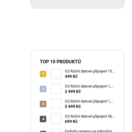
TOP 10 PRODUKTŮ
O2 Roční datové připojení 15
GB
449 Kč
O2 Roční datové připojení 1,2
TB
2 449 Kč
O2 Roční datové připojení 1,2
TB
2 449 Kč
O2 Roční datové připojení 50
GB
699 Kč
Endorfy rameno na mikrofon