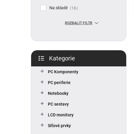
p
Na skladě
16
a
n
ROZBALIT FILTR
e
l
Kategorie
Přeskočit
kategorie
PC Komponenty
PC periferie
Notebooky
PC sestavy
LCD monitory
Síťové prvky