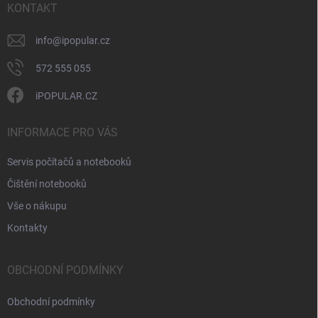
v
í
KONTAKT
k
y
v
info
@
ipopular.cz
ý
p
572 555 055
i
s
iPOPULAR.CZ
u
INFORMACE PRO VÁS
Servis počítačů a notebooků
Čištění notebooků
Vše o nákupu
Kontakty
OBCHODNÍ PODMÍNKY
Obchodní podmínky