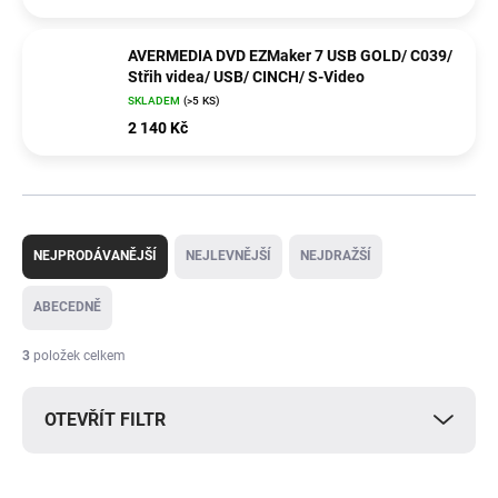
AVERMEDIA DVD EZMaker 7 USB GOLD/ C039/
Střih videa/ USB/ CINCH/ S-Video
SKLADEM
(>5 KS)
2 140 Kč
Ř
a
NEJPRODÁVANĚJŠÍ
NEJLEVNĚJŠÍ
NEJDRAŽŠÍ
z
e
ABECEDNĚ
n
í
3
položek celkem
p
r
OTEVŘÍT FILTR
o
d
u
V
k