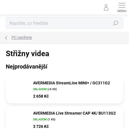
Přejít
na
obsah
Hledat
PC periferie
Střižny videa
Nejprodávanější
AVERMEDIA StreamLine MINI+ / GC311G2
SKLADEM
(>5 KS)
2 658 Kč
AVERMEDIA Live Streamer CAP 4K/ BU113G2
SKLADEM
(1 KS)
3 726 Kč