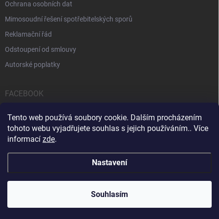
Ochrana osobních dat
Mimosoudní řešení spotřebitelských sporů
Reklamační řád
Odstoupení od smlouvy
Autorské poplatky
FACEBOOK
Tento web používá soubory cookie. Dalším procházením
tohoto webu vyjadřujete souhlas s jejich používáním.. Více
informací
zde
.
Servis počítačů a notebooků
Čištění notebooků
Kontakty
Nastavení
Copyright 2026
iPOPULAR.CZ
. Všechna práva vyhrazena.
Souhlasím
Vytvořil Shoptet