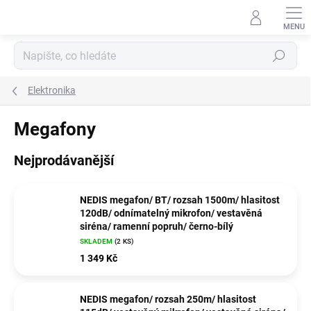
Přejít
na
obsah
Hledat
Elektronika
Megafony
Nejprodávanější
NEDIS megafon/ BT/ rozsah 1500m/ hlasitost
120dB/ odnímatelný mikrofon/ vestavěná
siréna/ ramenní popruh/ černo-bílý
SKLADEM
(2 KS)
1 349 Kč
NEDIS megafon/ rozsah 250m/ hlasitost