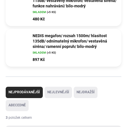
115dB/ vestavěný mikrofon/ vestavěná siréna/
funkce nahrávání/ bílo-modrý
SKLADEM
(>5 KS)
480 Kč
NEDIS megafon/ rozsah 1500m/ hlasitost
135dB/ odnímatelný mikrofon/ vestavěná
siréna/ ramenní popruh/ bílo-modrý
SKLADEM
(>5 KS)
897 Kč
Ř
a
NEJPRODÁVANĚJŠÍ
NEJLEVNĚJŠÍ
NEJDRAŽŠÍ
z
e
ABECEDNĚ
n
í
3
položek celkem
p