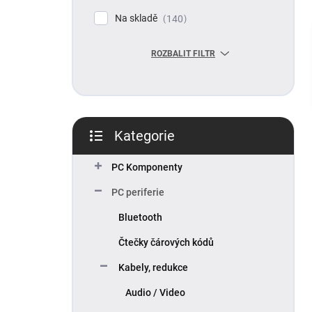
p
Na skladě
140
a
n
ROZBALIT FILTR
e
l
Kategorie
Přeskočit
kategorie
PC Komponenty
PC periferie
Bluetooth
Čtečky čárových kódů
Kabely, redukce
Audio / Video