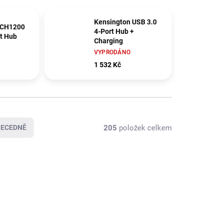
Kensington USB 3.0
 CH1200
4-Port Hub +
t Hub
Charging
VYPRODÁNO
1 532 Kč
205
položek celkem
BECEDNĚ