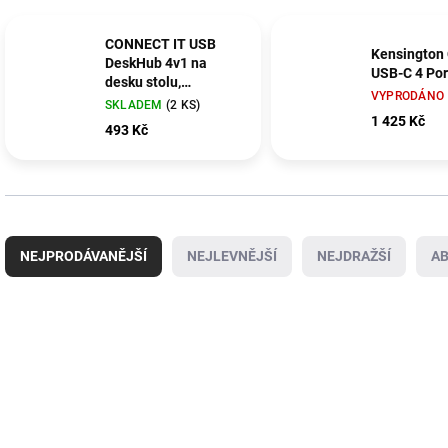
CONNECT IT USB
Kensington
DeskHub 4v1 na
USB-C 4 Por
desku stolu,
VYPRODÁNO
STŘÍBRNÝ
SKLADEM
(2 KS)
1 425 Kč
493 Kč
Ř
a
NEJPRODÁVANĚJŠÍ
NEJLEVNĚJŠÍ
NEJDRAŽŠÍ
A
z
e
n
V
í
ý
p
p
r
i
o
s
d
p
u