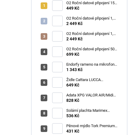
O2 Roční datové připojení 15
GB
449 Kč
O2 Roční datové připojení 1,2
TB
2 449 Kč
O2 Roční datové připojení 1,2
TB
2 449 Kč
O2 Roční datové připojení 50
GB
699 Kč
Endorfy rameno na mikrofon
Broadcast Low Profile Boom
1 343 Kč
Arm / 360st. rotace / kulová
hlava / černý
Židle Cattara LUCCA
kempingová skládací modrá
649 Kč
Adata XPG VALOR AIR/Midi
Tower/Transpar./Černá
828 Kč
Solární plachta Marimex
průměr 3,6 m černá
536 Kč
Pěnové mýdlo Tork Premium
Antimikrobiální 1l S4
431 Kč