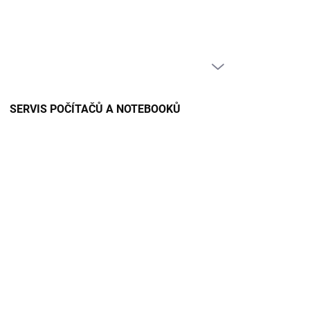
PRÁZDNÝ KOŠÍK
NÁKUPNÍ
KOŠÍK
SERVIS POČÍTAČŮ A NOTEBOOKŮ