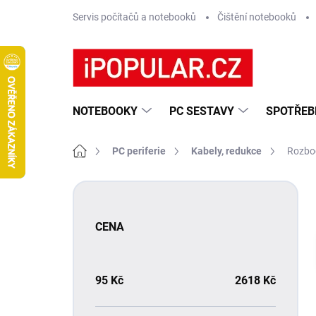
Přejít
Servis počítačů a notebooků
Čištění notebooků
na
obsah
NOTEBOOKY
PC SESTAVY
SPOTŘEB
Domů
PC periferie
Kabely, redukce
Rozbo
P
o
s
CENA
t
r
a
n
95
Kč
2618
Kč
n
í