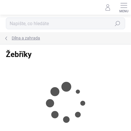
Přejít
na
obsah
Hledat
Dílna a zahrada
Žebříky