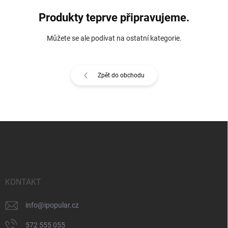
Produkty teprve připravujeme.
Můžete se ale podívat na ostatní kategorie.
Zpět do obchodu
Z
á
p
a
t
í
KONTAKT
info
@
ipopular.cz
572 555 055