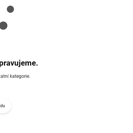
ipravujeme.
atní kategorie.
odu