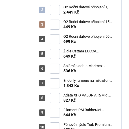
O2 Roční datové připojení 1,2
TB
2 449 Kč
O2 Roční datové připojení 15
GB
449 Kč
O2 Roční datové připojení 50
GB
699 Kč
Židle Cattara LUCCA
kempingová skládací modrá
649 Kč
Solární plachta Marimex
průměr 3,6 m černá
536 Kč
Endorfy rameno na mikrofon
Broadcast Low Profile Boom
1 343 Kč
Arm / 360st. rotace / kulová
hlava / černý
Adata XPG VALOR AIR/Midi
Tower/Transpar./Černá
827 Kč
Filament PM RubberJet
TPE88 (pružná) 1,75mm,
644 Kč
černá, 0,5kg
Pěnové mýdlo Tork Premium