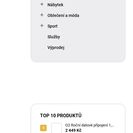
Nábytek
Oblečení a móda
Sport
Služby
Výprodej
TOP 10 PRODUKTŮ
O2 Roční datové připojení 1,2
TB
2 449 Kč