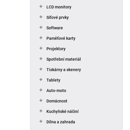
p
LCD monitory
a
n
Síťové prvky
e
Software
l
Paměťové karty
Projektory
Spotřební materiál
Tiskárny a skenery
Tablety
Auto-moto
Domácnost
Kuchyňské náčiní
Dílna a zahrada