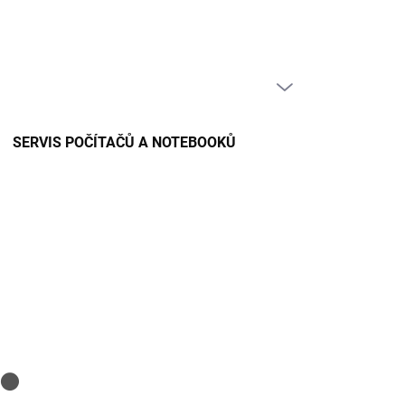
PRÁZDNÝ KOŠÍK
NÁKUPNÍ
KOŠÍK
SERVIS POČÍTAČŮ A NOTEBOOKŮ