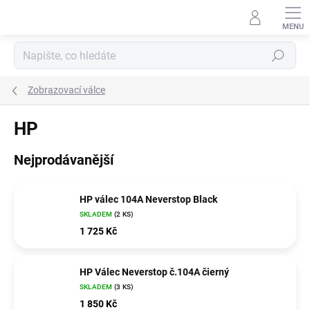
Přejít
na
obsah
Hledat
Zobrazovací válce
HP
Nejprodávanější
HP válec 104A Neverstop Black
SKLADEM
(2 KS)
1 725 Kč
HP Válec Neverstop č.104A čierný
SKLADEM
(3 KS)
1 850 Kč