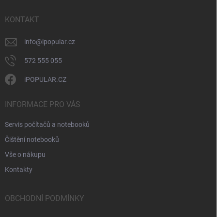
t
v
ý
í
KONTAKT
p
i
info
@
ipopular.cz
s
u
572 555 055
iPOPULAR.CZ
INFORMACE PRO VÁS
Servis počítačů a notebooků
Čištění notebooků
Vše o nákupu
Kontakty
OBCHODNÍ PODMÍNKY