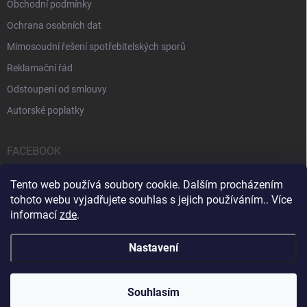
Obchodní podmínky
Ochrana osobních dat
Mimosoudní řešení spotřebitelských sporů
Reklamační řád
Odstoupení od smlouvy
Autorské poplatky
FACEBOOK
Tento web používá soubory cookie. Dalším procházením
tohoto webu vyjadřujete souhlas s jejich používáním.. Více
informací
zde
.
Servis počítačů a notebooků
Čištění notebooků
Kontakty
Nastavení
Copyright 2026
iPOPULAR.CZ
. Všechna práva vyhrazena.
Souhlasím