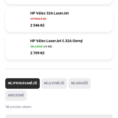
HP Válec 32A LaserJet
VYPRODÁNO
2 546 Kč
HP Válec LaserJet č.32A čierný
SKLADEM
(>5 KS)
2 709 Kč
Ř
a
NEJPRODÁVANĚJŠÍ
NEJLEVNĚJŠÍ
NEJDRAŽŠÍ
z
e
ABECEDNĚ
n
í
18
položek celkem
p
r