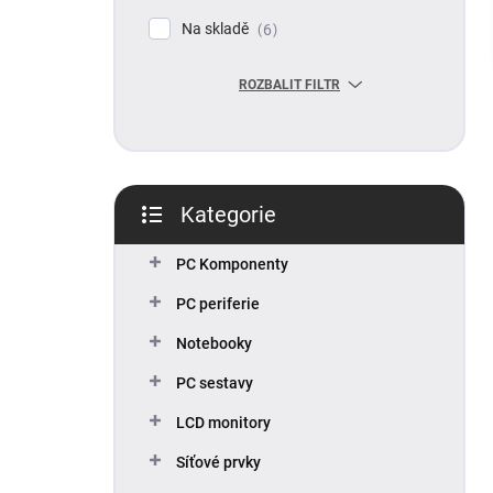
p
Na skladě
6
a
n
ROZBALIT FILTR
e
l
Kategorie
Přeskočit
kategorie
PC Komponenty
PC periferie
Notebooky
PC sestavy
LCD monitory
Síťové prvky