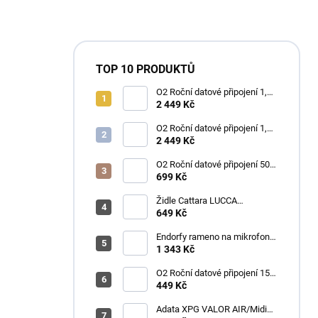
TOP 10 PRODUKTŮ
O2 Roční datové připojení 1,2
TB
2 449 Kč
O2 Roční datové připojení 1,2
TB
2 449 Kč
O2 Roční datové připojení 50
GB
699 Kč
Židle Cattara LUCCA
kempingová skládací modrá
649 Kč
Endorfy rameno na mikrofon
Broadcast Low Profile Boom
1 343 Kč
Arm / 360st. rotace / kulová
hlava / černý
O2 Roční datové připojení 15
GB
449 Kč
Adata XPG VALOR AIR/Midi