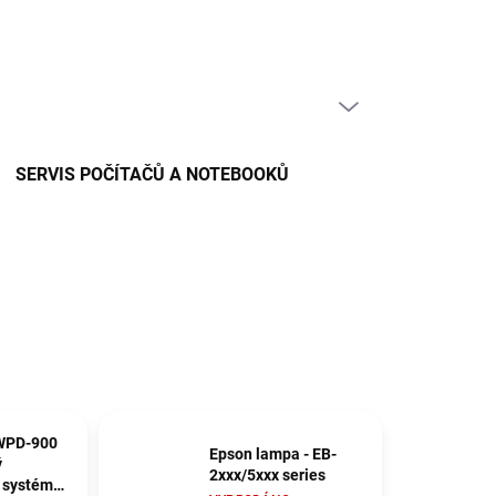
PRÁZDNÝ KOŠÍK
NÁKUPNÍ
KOŠÍK
SERVIS POČÍTAČŮ A NOTEBOOKŮ
WPD-900
Epson lampa - EB-
ý
2xxx/5xxx series
 systém /