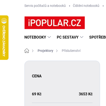
Přejít
Servis počítačů a notebooků
Čištění notebooků
na
obsah
NOTEBOOKY
PC SESTAVY
SPOTŘEB
Domů
Projektory
Příslušenství
P
o
s
CENA
t
r
a
n
69
Kč
3653
Kč
n
í