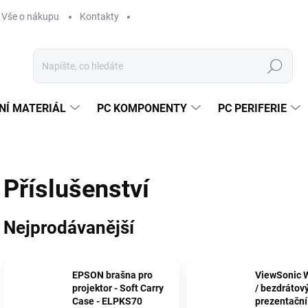
Vše o nákupu
Kontakty
Hledat
NÍ MATERIÁL
PC KOMPONENTY
PC PERIFERIE
Příslušenství
Nejprodávanější
EPSON brašna pro
ViewSonic 
projektor - Soft Carry
/ bezdrátov
Case - ELPKS70
prezentační