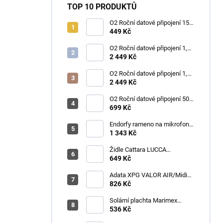
TOP 10 PRODUKTŮ
O2 Roční datové připojení 15
GB
449 Kč
O2 Roční datové připojení 1,2
TB
2 449 Kč
O2 Roční datové připojení 1,2
TB
2 449 Kč
O2 Roční datové připojení 50
GB
699 Kč
Endorfy rameno na mikrofon
Broadcast Low Profile Boom
1 343 Kč
Arm / 360st. rotace / kulová
hlava / černý
Židle Cattara LUCCA
kempingová skládací modrá
649 Kč
Adata XPG VALOR AIR/Midi
Tower/Transpar./Černá
826 Kč
Solární plachta Marimex
průměr 3,6 m černá
536 Kč