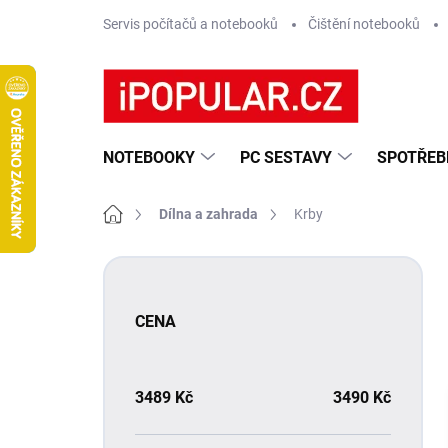
Přejít
Servis počítačů a notebooků
Čištění notebooků
na
obsah
NOTEBOOKY
PC SESTAVY
SPOTŘEB
Domů
Dílna a zahrada
Krby
P
o
s
CENA
t
r
a
n
3489
Kč
3490
Kč
n
í