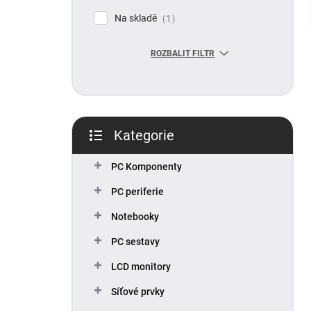
p
Na skladě
1
a
n
ROZBALIT FILTR
e
l
Kategorie
Přeskočit
kategorie
PC Komponenty
PC periferie
Notebooky
PC sestavy
LCD monitory
Síťové prvky