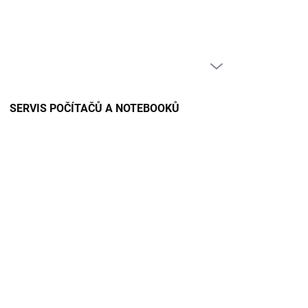
PRÁZDNÝ KOŠÍK
NÁKUPNÍ
KOŠÍK
SERVIS POČÍTAČŮ A NOTEBOOKŮ