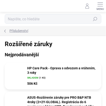
Přejít
na
obsah
Hledat
Příslušenství
Rozšířené záruky
Nejprodávanější
HP Care Pack - Oprava s odvozom a vrátením,
3 roky
SKLADEM
(1 KS)
506 Kč
ASUS-Rozšírenie záruky pre PRO B&P NTB
4roky (2+2Y-GLOBAL). Registrácia do 6