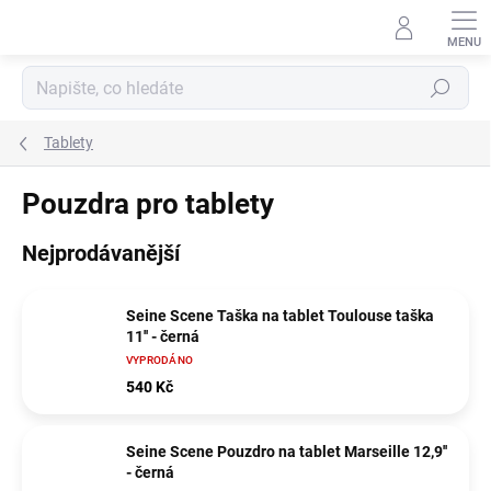
Přejít
na
obsah
Hledat
Tablety
Pouzdra pro tablety
Nejprodávanější
Seine Scene Taška na tablet Toulouse taška
11'' - černá
VYPRODÁNO
540 Kč
Seine Scene Pouzdro na tablet Marseille 12,9''
- černá