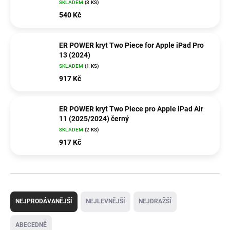
SKLADEM
(3 KS)
540 Kč
ER POWER kryt Two Piece for Apple iPad Pro
13 (2024)
SKLADEM
(1 KS)
917 Kč
ER POWER kryt Two Piece pro Apple iPad Air
11 (2025/2024) černý
SKLADEM
(2 KS)
917 Kč
Ř
a
NEJPRODÁVANĚJŠÍ
NEJLEVNĚJŠÍ
NEJDRAŽŠÍ
z
e
ABECEDNĚ