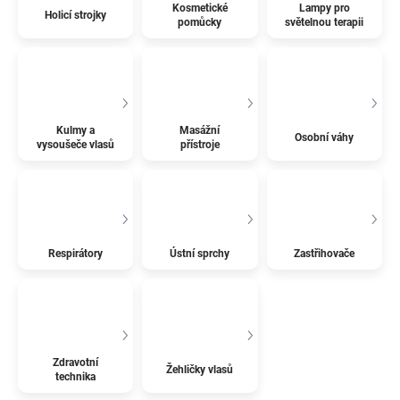
Kosmetické
Lampy pro
Holicí strojky
pomůcky
světelnou terapii
Kulmy a
Masážní
Osobní váhy
vysoušeče vlasů
přístroje
Respirátory
Ústní sprchy
Zastřihovače
Zdravotní
Žehličky vlasů
technika