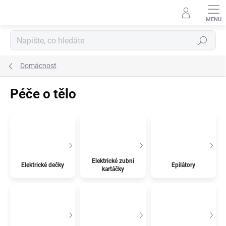
Přejít
na
obsah
Hledat
Domácnost
Péče o tělo
Elektrické zubní
Elektrické dečky
Epilátory
kartáčky