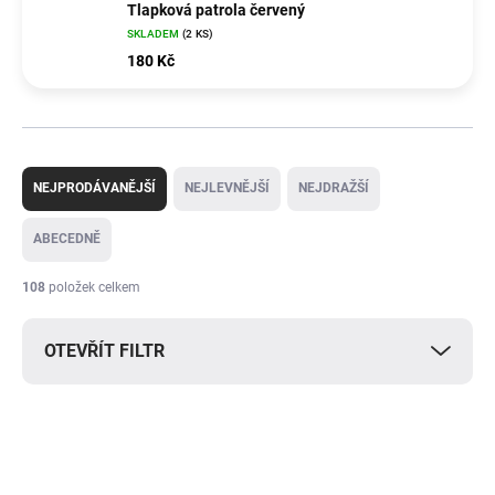
Tlapková patrola červený
SKLADEM
(2 KS)
180 Kč
Ř
a
NEJPRODÁVANĚJŠÍ
NEJLEVNĚJŠÍ
NEJDRAŽŠÍ
z
e
ABECEDNĚ
n
í
108
položek celkem
p
r
OTEVŘÍT FILTR
o
d
u
V
k
ý
t
p
ů
i