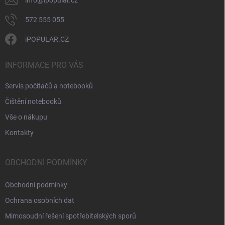
info
@
ipopular.cz
s
u
572 555 055
iPOPULAR.CZ
INFORMACE PRO VÁS
Servis počítačů a notebooků
Čištění notebooků
Vše o nákupu
Kontakty
OBCHODNÍ PODMÍNKY
Obchodní podmínky
Ochrana osobních dat
Mimosoudní řešení spotřebitelských sporů