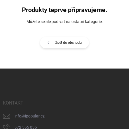
Produkty teprve připravujeme.
Můžete se ale podívat na ostatní kategorie.
Zpět do obchodu
Z
á
p
a
t
í
KONTAKT
info
@
ipopular.cz
572 555 055