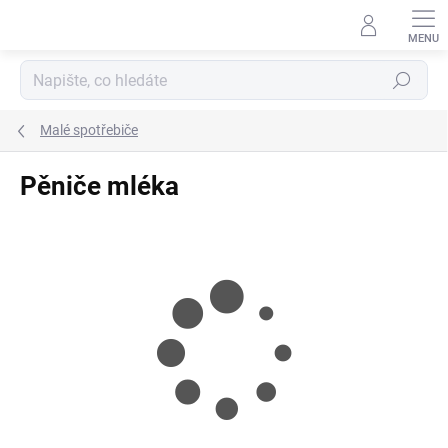
Přejít
na
obsah
Hledat
Malé spotřebiče
Pěniče mléka