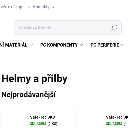
Vše o nákupu
Kontakty
Hledat
NÍ MATERIÁL
PC KOMPONENTY
PC PERIFERIE
Helmy a přilby
Nejprodávanější
Safe-Tec SK8
Safe-Tec S
SKLADEM
(2 KS)
SKLADEM
(4