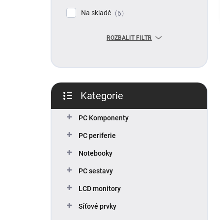
p
Na skladě
6
a
n
ROZBALIT FILTR
e
l
Kategorie
Přeskočit
kategorie
PC Komponenty
PC periferie
Notebooky
PC sestavy
LCD monitory
Síťové prvky