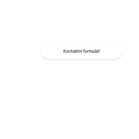
Máte otázku?
Obráťte se na nás.
Kontaktní formulář