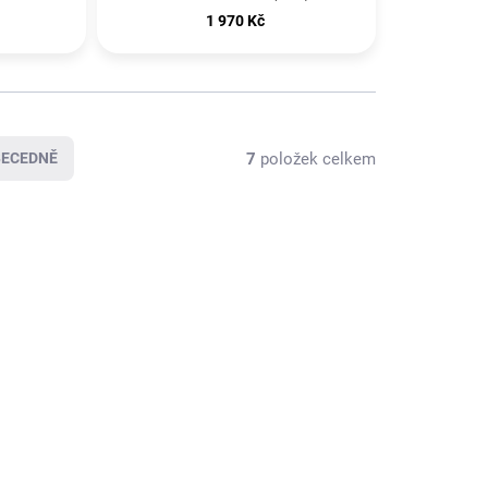
1 970 Kč
7
položek celkem
BECEDNĚ
KLADEM
SKLADEM
(4 KS)
(1 KS)