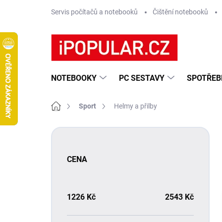
Přejít
Servis počítačů a notebooků
Čištění notebooků
na
obsah
NOTEBOOKY
PC SESTAVY
SPOTŘEB
Domů
Sport
Helmy a přilby
P
o
s
CENA
t
r
a
n
1226
Kč
2543
Kč
n
í