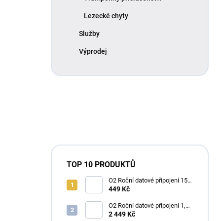
Lezecké chyty
Služby
Výprodej
TOP 10 PRODUKTŮ
O2 Roční datové připojení 15
GB
449 Kč
O2 Roční datové připojení 1,2
TB
2 449 Kč