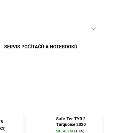
PRÁZDNÝ KOŠÍK
NÁKUPNÍ
KOŠÍK
SERVIS POČÍTAČŮ A NOTEBOOKŮ
Safe-Tec TYR 2
K8
Turquoise 2020
 KS)
SKLADEM
(1 KS)