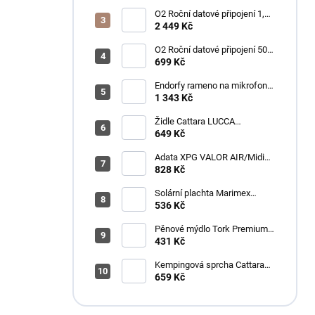
O2 Roční datové připojení 1,2
TB
2 449 Kč
O2 Roční datové připojení 50
GB
699 Kč
Endorfy rameno na mikrofon
Broadcast Low Profile Boom
1 343 Kč
Arm / 360st. rotace / kulová
hlava / černý
Židle Cattara LUCCA
kempingová skládací modrá
649 Kč
Adata XPG VALOR AIR/Midi
Tower/Transpar./Černá
828 Kč
Solární plachta Marimex
průměr 3,6 m černá
536 Kč
Pěnové mýdlo Tork Premium
Antimikrobiální 1l S4
431 Kč
Kempingová sprcha Cattara
AKU
659 Kč