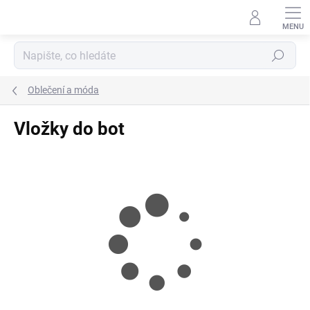
Přejít
na
obsah
Hledat
Oblečení a móda
Vložky do bot