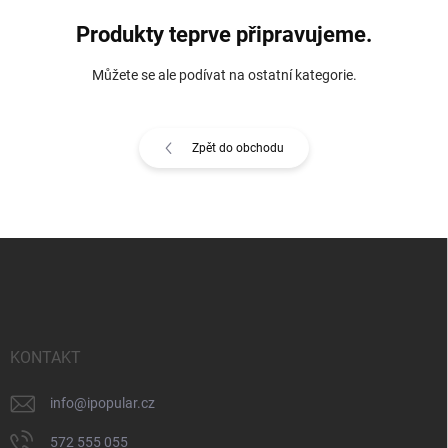
Produkty teprve připravujeme.
Můžete se ale podívat na ostatní kategorie.
Zpět do obchodu
Z
á
p
a
t
í
KONTAKT
info
@
ipopular.cz
572 555 055