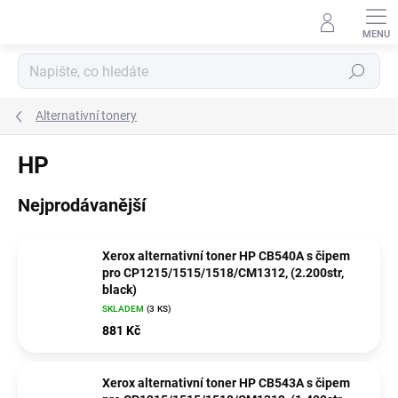
Přejít
na
obsah
Hledat
Alternativní tonery
HP
Nejprodávanější
Xerox alternativní toner HP CB540A s čipem
pro CP1215/1515/1518/CM1312, (2.200str,
black)
SKLADEM
(3 KS)
881 Kč
Xerox alternativní toner HP CB543A s čipem