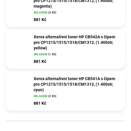
pro CP1215/1515/1518/CM1312, (1.400str,
magenta)
SKLADEM
(3 KS)
881 Kč
Xerox alternativní toner HP CB542A s čipem
pro CP1215/1515/1518/CM1312, (1.400str,
yellow)
SKLADEM
(1 KS)
881 Kč
Xerox alternativní toner HP CB541A s čipem
pro CP1215/1515/1518/CM1312, (1.400str,
cyan)
SKLADEM
(2 KS)
881 Kč
Ř