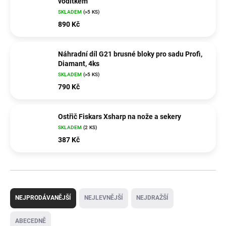
vodítkem
SKLADEM
(>5 KS)
890 Kč
Náhradní díl G21 brusné bloky pro sadu Profi,
Diamant, 4ks
SKLADEM
(>5 KS)
790 Kč
Ostřič Fiskars Xsharp na nože a sekery
SKLADEM
(2 KS)
387 Kč
Ř
a
NEJPRODÁVANĚJŠÍ
NEJLEVNĚJŠÍ
NEJDRAŽŠÍ
z
e
ABECEDNĚ