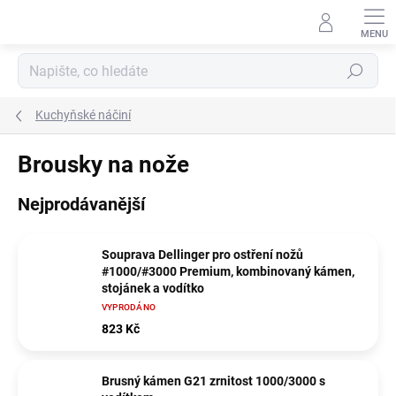
Přejít
na
obsah
Hledat
Kuchyňské náčiní
Brousky na nože
Nejprodávanější
Souprava Dellinger pro ostření nožů
#1000/#3000 Premium, kombinovaný kámen,
stojánek a vodítko
VYPRODÁNO
823 Kč
Brusný kámen G21 zrnitost 1000/3000 s