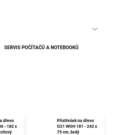
PRÁZDNÝ KOŠÍK
NÁKUPNÍ
KOŠÍK
SERVIS POČÍTAČŮ A NOTEBOOKŮ
na dřevo
Přístřešek na dřevo
 - 182 x
G21 WOH 181 - 242 x
acitový
75 cm, šedý