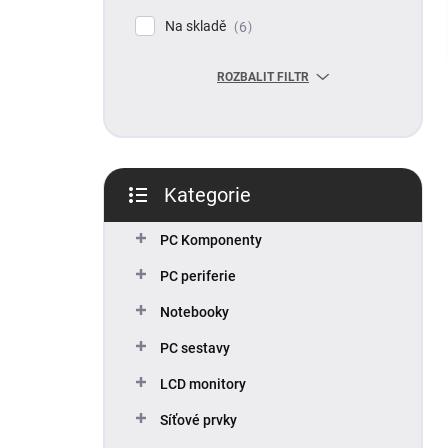
p
Na skladě
6
a
n
ROZBALIT FILTR
e
l
Kategorie
Přeskočit
kategorie
PC Komponenty
PC periferie
Notebooky
PC sestavy
LCD monitory
Síťové prvky