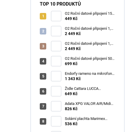
TOP 10 PRODUKTŮ
O2 Roční datové připojení 15
GB
449 Kč
O2 Roční datové připojení 1,2
TB
2 449 Kč
O2 Roční datové připojení 1,2
TB
2 449 Kč
O2 Roční datové připojení 50
GB
699 Kč
Endorfy rameno na mikrofon
Broadcast Low Profile Boom
1 343 Kč
Arm / 360st. rotace / kulová
hlava / černý
Židle Cattara LUCCA
kempingová skládací modrá
649 Kč
Adata XPG VALOR AIR/Midi
Tower/Transpar./Černá
826 Kč
Solární plachta Marimex
průměr 3,6 m černá
536 Kč