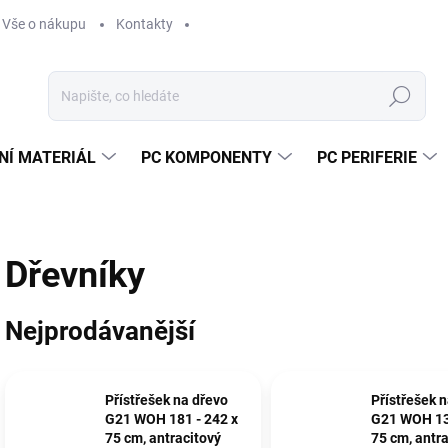
Vše o nákupu
Kontakty
Hledat
NÍ MATERIÁL
PC KOMPONENTY
PC PERIFERIE
Dřevníky
Nejprodávanější
Přístřešek na dřevo
Přístřešek 
G21 WOH 181 - 242 x
G21 WOH 136
75 cm, antracitový
75 cm, antr