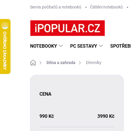
Přejít
Servis počítačů a notebooků
Čištění notebooků
na
obsah
NOTEBOOKY
PC SESTAVY
SPOTŘEB
Domů
Dílna a zahrada
Dřevníky
P
o
s
CENA
t
r
a
n
990
Kč
3990
Kč
n
í