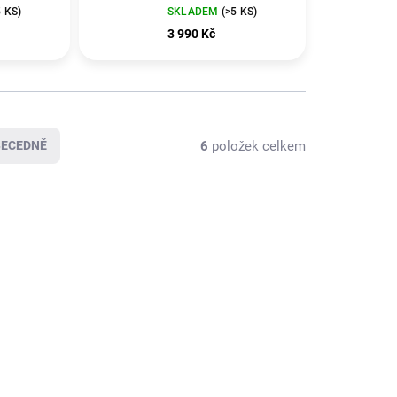
5 KS)
SKLADEM
(>5 KS)
3 990 Kč
6
položek celkem
BECEDNĚ
ZDARMA
ZDARMA
KLADEM
SKLADEM
(>5 KS)
(>5 KS)