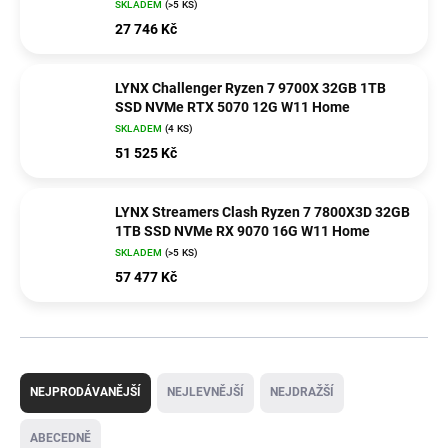
SKLADEM
(>5 KS)
27 746 Kč
LYNX Challenger Ryzen 7 9700X 32GB 1TB
SSD NVMe RTX 5070 12G W11 Home
SKLADEM
(4 KS)
51 525 Kč
LYNX Streamers Clash Ryzen 7 7800X3D 32GB
1TB SSD NVMe RX 9070 16G W11 Home
SKLADEM
(>5 KS)
57 477 Kč
Ř
a
NEJPRODÁVANĚJŠÍ
NEJLEVNĚJŠÍ
NEJDRAŽŠÍ
z
e
ABECEDNĚ