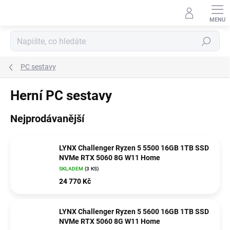
Přejít
na
obsah
Hledat
PC sestavy
Herní PC sestavy
Nejprodávanější
LYNX Challenger Ryzen 5 5500 16GB 1TB SSD
NVMe RTX 5060 8G W11 Home
SKLADEM
(3 KS)
24 770 Kč
LYNX Challenger Ryzen 5 5600 16GB 1TB SSD
NVMe RTX 5060 8G W11 Home