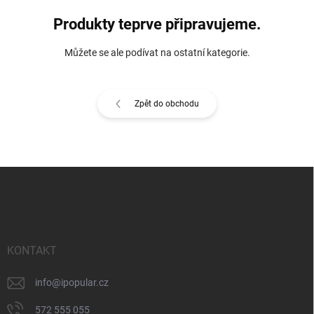
Produkty teprve připravujeme.
Můžete se ale podívat na ostatní kategorie.
Zpět do obchodu
Z
á
p
a
t
í
KONTAKT
info
@
ipopular.cz
572 555 055