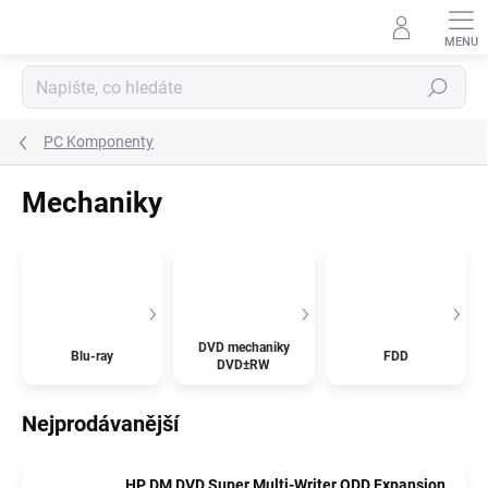
Přejít
na
obsah
Hledat
PC Komponenty
Mechaniky
DVD mechaniky
Blu-ray
FDD
DVD±RW
Nejprodávanější
HP DM DVD Super Multi-Writer ODD Expansion