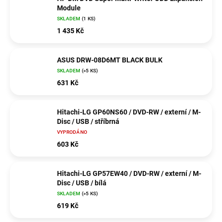
Module
SKLADEM
(1 KS)
1 435 Kč
ASUS DRW-08D6MT BLACK BULK
SKLADEM
(>5 KS)
631 Kč
Hitachi-LG GP60NS60 / DVD-RW / externí / M-
Disc / USB / stříbrná
VYPRODÁNO
603 Kč
Hitachi-LG GP57EW40 / DVD-RW / externí / M-
Disc / USB / bílá
SKLADEM
(>5 KS)
619 Kč