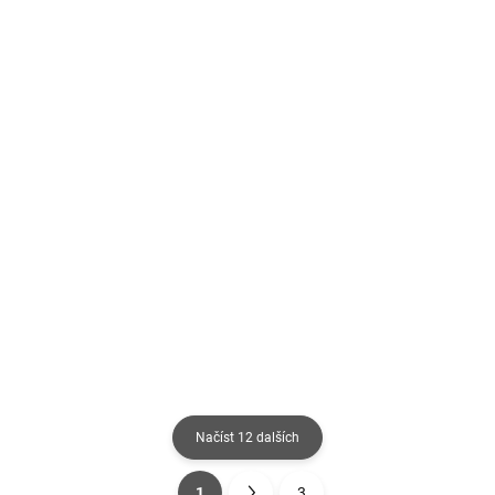
VYPRODÁNO
DVD napaľovačka HP Z2 TWR 9,5 mm
797 Kč
Detail
659 Kč bez DPH
Načíst 12 dalších
1
3