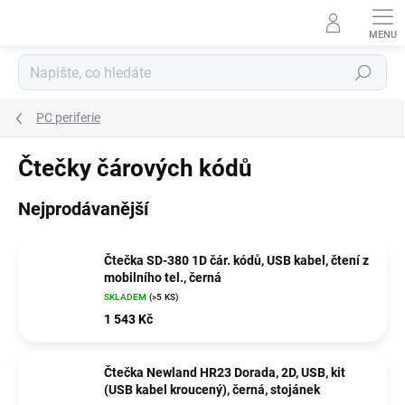
Přejít
na
obsah
Hledat
PC periferie
Čtečky čárových kódů
Nejprodávanější
Čtečka SD-380 1D čár. kódů, USB kabel, čtení z
mobilního tel., černá
SKLADEM
(>5 KS)
1 543 Kč
Čtečka Newland HR23 Dorada, 2D, USB, kit
(USB kabel kroucený), černá, stojánek