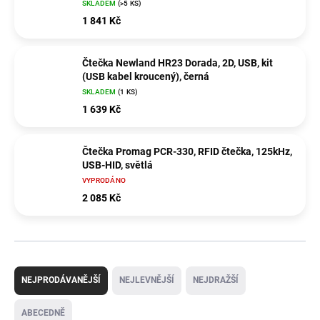
SKLADEM
(>5 KS)
1 841 Kč
Čtečka Newland HR23 Dorada, 2D, USB, kit
(USB kabel kroucený), černá
SKLADEM
(1 KS)
1 639 Kč
Čtečka Promag PCR-330, RFID čtečka, 125kHz,
USB-HID, světlá
VYPRODÁNO
2 085 Kč
Ř
a
NEJPRODÁVANĚJŠÍ
NEJLEVNĚJŠÍ
NEJDRAŽŠÍ
z
e
ABECEDNĚ