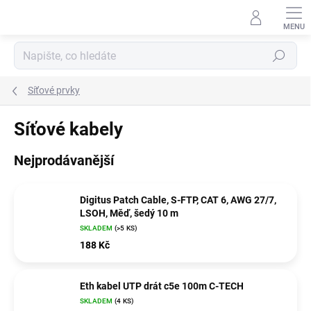
Přejít
na
obsah
Hledat
Síťové prvky
Síťové kabely
Nejprodávanější
Digitus Patch Cable, S-FTP, CAT 6, AWG 27/7,
LSOH, Měď, šedý 10 m
SKLADEM
(>5 KS)
188 Kč
Eth kabel UTP drát c5e 100m C-TECH
SKLADEM
(4 KS)