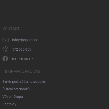
p
v
Z
r
á
á
v
n
p
k
í
a
y
t
v
ý
í
KONTAKT
p
i
info
@
ipopular.cz
s
u
572 555 055
iPOPULAR.CZ
INFORMACE PRO VÁS
Servis počítačů a notebooků
Čištění notebooků
Vše o nákupu
Kontakty