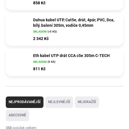
858 Kč
Dahua kabel UTP, Cat5e, drát, 4pár, PVC, Dca,
bílý, balení 305m, vodiče 0,45mm
SKLADEM
(>5 KS)
2 342 Kč
Eth kabel UTP drát CCA c5e 305m C-TECH
SKLADEM
(5 KS)
811 Kč
Ř
a
NEJPRODÁVANĚJŠÍ
NEJLEVNĚJŠÍ
NEJDRAŽŠÍ
z
e
ABECEDNĚ
n
í
350
položek celkem