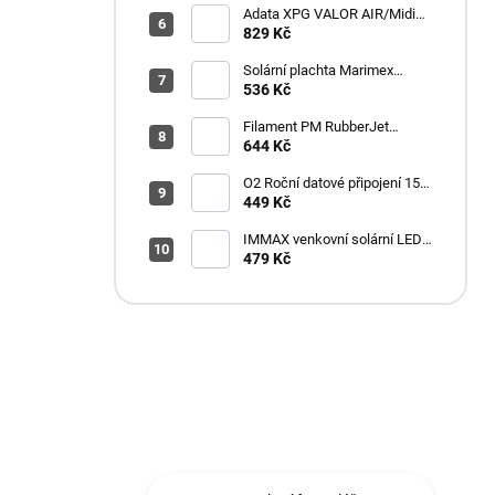
Adata XPG VALOR AIR/Midi
Tower/Transpar./Černá
829 Kč
Solární plachta Marimex
průměr 3,6 m černá
536 Kč
Filament PM RubberJet
TPE88 (pružná) 1,75mm,
644 Kč
černá, 0,5kg
O2 Roční datové připojení 15
GB
449 Kč
IMMAX venkovní solární LED
stolní lampička CARO/ 4W/
479 Kč
150lm/ CCT/ 3000K/
stmívatelná/ IP44/ bílá
Máte otázku?
Obráťte se na nás.