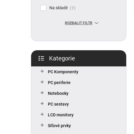
p
Na skladě
7
a
n
ROZBALIT FILTR
e
l
Kategorie
Přeskočit
kategorie
PC Komponenty
PC periferie
Notebooky
PC sestavy
LCD monitory
Síťové prvky