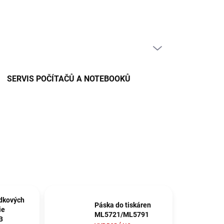
PRÁZDNÝ KOŠÍK
NÁKUPNÍ
KOŠÍK
SERVIS POČÍTAČŮ A NOTEBOOKŮ
dkových
Páska do tiskáren
ie
ML5721/ML5791
B