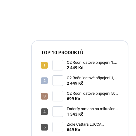
TOP 10 PRODUKTŮ
O2 Roční datové připojení 1,2
TB
2 449 Kč
O2 Roční datové připojení 1,2
TB
2 449 Kč
O2 Roční datové připojení 50
GB
699 Kč
Endorfy rameno na mikrofon
Broadcast Low Profile Boom
1 343 Kč
Arm / 360st. rotace / kulová
hlava / černý
Židle Cattara LUCCA
kempingová skládací modrá
649 Kč