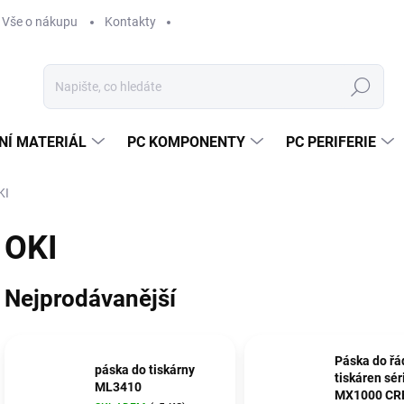
Vše o nákupu
Kontakty
Hledat
NÍ MATERIÁL
PC KOMPONENTY
PC PERIFERIE
KI
OKI
Nejprodávanější
Páska do řá
páska do tiskárny
tiskáren sér
ML3410
MX1000 CR