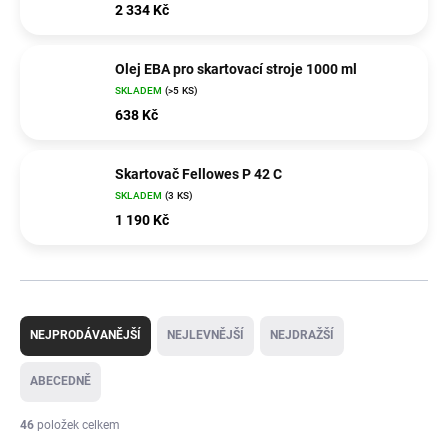
2 334 Kč
Olej EBA pro skartovací stroje 1000 ml
SKLADEM
(>5 KS)
638 Kč
Skartovač Fellowes P 42 C
SKLADEM
(3 KS)
1 190 Kč
Ř
a
NEJPRODÁVANĚJŠÍ
NEJLEVNĚJŠÍ
NEJDRAŽŠÍ
z
e
ABECEDNĚ
n
í
46
položek celkem
p