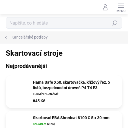
Přejít
na
obsah
Hledat
Kancelářské potřeby
Skartovací stroje
Nejprodávanější
Hama Safe X50, skartovačka, křížový řez, 5
listů, bezpečnostní úroveň P4 T4 E3
TERMÍN NEZNÁMÝ
845 Kč
Skartovač EBA Shredcat 8100 C 5 x 30 mm
SKLADEM
(2 KS)