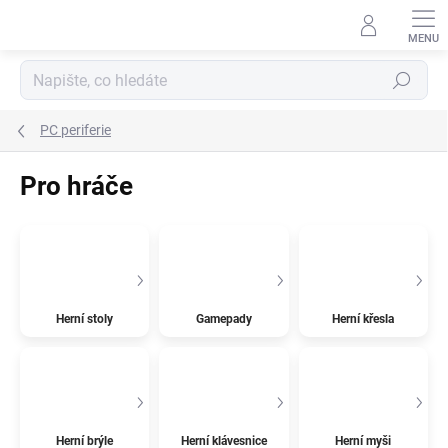
Přejít
na
obsah
Hledat
PC periferie
Pro hráče
Herní stoly
Gamepady
Herní křesla
Herní brýle
Herní klávesnice
Herní myši