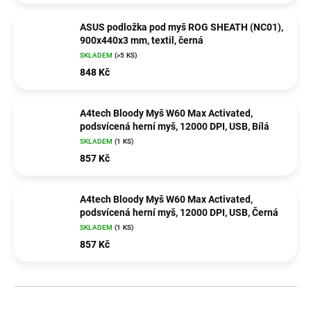
ASUS podložka pod myš ROG SHEATH (NC01),
900x440x3 mm, textil, černá
SKLADEM
(>5 KS)
848 Kč
A4tech Bloody Myš W60 Max Activated,
podsvícená herní myš, 12000 DPI, USB, Bílá
SKLADEM
(1 KS)
857 Kč
A4tech Bloody Myš W60 Max Activated,
podsvícená herní myš, 12000 DPI, USB, Černá
SKLADEM
(1 KS)
857 Kč
Ř