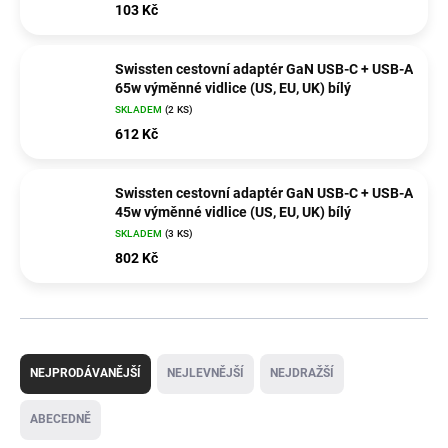
103 Kč
Swissten cestovní adaptér GaN USB-C + USB-A
65w výměnné vidlice (US, EU, UK) bílý
SKLADEM
(2 KS)
612 Kč
Swissten cestovní adaptér GaN USB-C + USB-A
45w výměnné vidlice (US, EU, UK) bílý
SKLADEM
(3 KS)
802 Kč
Ř
a
NEJPRODÁVANĚJŠÍ
NEJLEVNĚJŠÍ
NEJDRAŽŠÍ
z
e
ABECEDNĚ
n