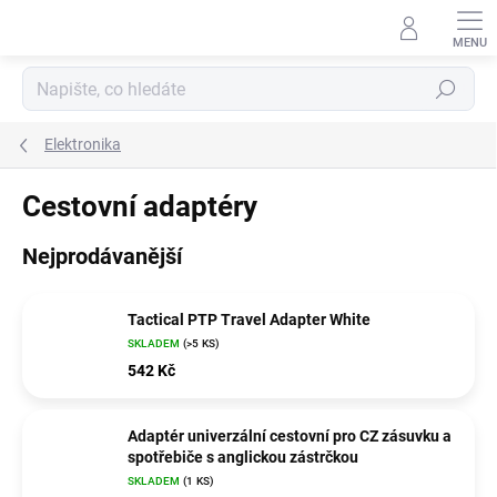
Přejít
na
obsah
Hledat
Elektronika
Cestovní adaptéry
Nejprodávanější
Tactical PTP Travel Adapter White
SKLADEM
(>5 KS)
542 Kč
Adaptér univerzální cestovní pro CZ zásuvku a
spotřebiče s anglickou zástrčkou
SKLADEM
(1 KS)