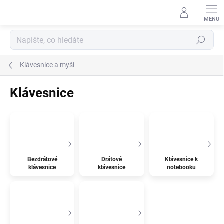
Přejít
na
obsah
Hledat
Klávesnice a myši
Klávesnice
Bezdrátové
Drátové
Klávesnice k
klávesnice
klávesnice
notebooku