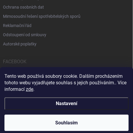
Ochrana osobních dat
Mimosoudní řešení spotřebitelských sporů
Reklamační řád
Odstoupení od smlouvy
Autorské poplatky
FACEBOOK
Tento web používá soubory cookie. Dalším procházením
tohoto webu vyjadřujete souhlas s jejich používáním.. Více
informací
zde
.
Servis počítačů a notebooků
Čištění notebooků
Kontakty
Nastavení
Copyright 2026
iPOPULAR.CZ
. Všechna práva vyhrazena.
Souhlasím
Vytvořil Shoptet