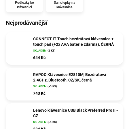
Podložky ke
Samolepky na
klávesnici
klávesnice
Nejprodávanější
CONNECT IT Touch bezdrátová klávesnice +
touch pad (+2x AAA baterie zdarma), ČERNÁ
SKLADEM
(2 KS)
644 Kč
RAPOO Klávesnice E2810M, Bezdrátová
2.4GHz, Bluetooth, CZ/SK, černá
SKLADEM
(>5 KS)
743 Kč
Lenovo klávesnice USB Black Preferred Pro II -
CZ
SKLADEM
(>5 KS)