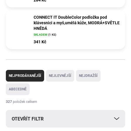
284 Kč
CONNECT IT DoubleColor podložka pod
klávesnici a myš,umělá kůže, MODRÁ+SVĚTLE
HNĚDÁ
SKLADEM
(1 KS)
341 Kč
Ř
a
NEJPRODÁVANĚJŠÍ
NEJLEVNĚJŠÍ
NEJDRAŽŠÍ
z
e
ABECEDNĚ
n
í
327
položek celkem
p
r
OTEVŘÍT FILTR
o
d