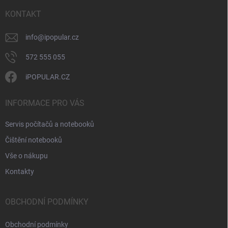
t
v
ý
í
KONTAKT
p
i
info
@
ipopular.cz
s
u
572 555 055
iPOPULAR.CZ
INFORMACE PRO VÁS
Servis počítačů a notebooků
Čištění notebooků
Vše o nákupu
Kontakty
OBCHODNÍ PODMÍNKY
Obchodní podmínky