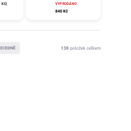
á
klávesnice - WW
5 KS)
VYPRODÁNO
840 Kč
138
položek celkem
BECEDNĚ
KLADEM
VYPRODÁNO
(>5 KS)