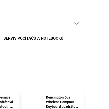
PRÁZDNÝ KOŠÍK
NÁKUPNÍ
KOŠÍK
SERVIS POČÍTAČŮ A NOTEBOOKŮ
esnice
Kensington Dual
zdrátová
Wireless Compact
etooth,
Keyboard bezdrátová