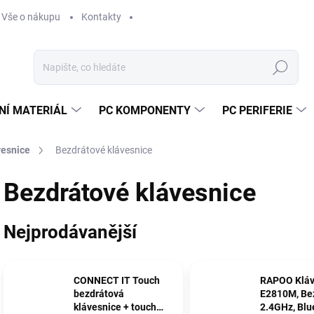
Vše o nákupu
Kontakty
Hledat
NÍ MATERIÁL
PC KOMPONENTY
PC PERIFERIE
vesnice
Bezdrátové klávesnice
Bezdrátové klávesnice
Nejprodávanější
CONNECT IT Touch
RAPOO Kláv
bezdrátová
E2810M, Be
klávesnice + touch
2.4GHz, Blu