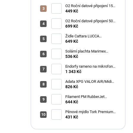
O2 Roční datové připojení 15
GB
449 Kč
O2 Roční datové připojení 50
GB
699 Kč
Židle Cattara LUCCA
kempingová skládací modrá
649 Kč
Solární plachta Marimex
průměr 3,6 m černá
536 Kč
Endorfy rameno na mikrofon
Broadcast Low Profile Boom
1 343 Kč
Arm / 360st. rotace / kulová
hlava / černý
Adata XPG VALOR AIR/Midi
Tower/Transpar./Černá
826 Kč
Filament PM RubberJet
TPE88 (pružná) 1,75mm,
644 Kč
černá, 0,5kg
Pěnové mýdlo Tork Premium
Antimikrobiální 1l S4
431 Kč