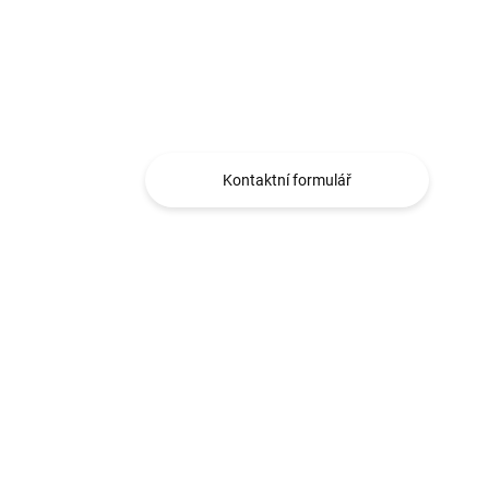
Máte otázku?
Obráťte se na nás.
Kontaktní formulář