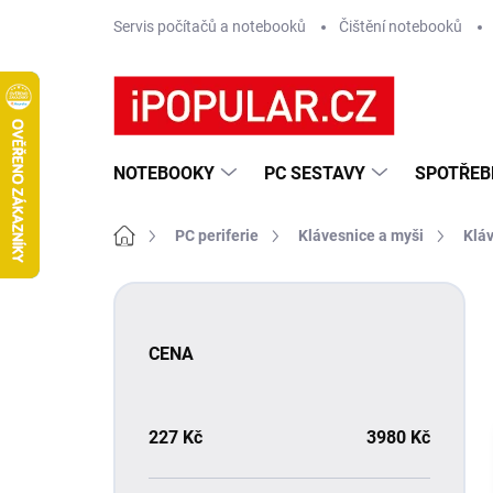
Přejít
Servis počítačů a notebooků
Čištění notebooků
na
obsah
NOTEBOOKY
PC SESTAVY
SPOTŘEB
Domů
PC periferie
Klávesnice a myši
Klá
P
o
s
CENA
t
r
a
n
227
Kč
3980
Kč
n
í