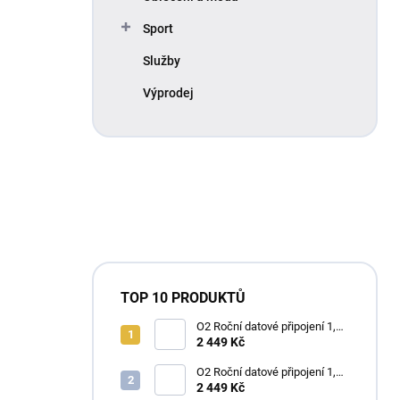
Sport
Služby
Výprodej
TOP 10 PRODUKTŮ
O2 Roční datové připojení 1,2
TB
2 449 Kč
O2 Roční datové připojení 1,2
TB
2 449 Kč