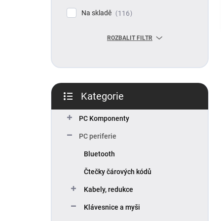
p
Na skladě
116
a
n
ROZBALIT FILTR
e
l
Kategorie
Přeskočit
kategorie
PC Komponenty
PC periferie
Bluetooth
Čtečky čárových kódů
Kabely, redukce
Klávesnice a myši