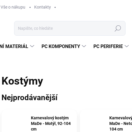
Vše o nákupu
Kontakty
Hledat
NÍ MATERIÁL
PC KOMPONENTY
PC PERIFERIE
Kostýmy
Nejprodávanější
Karnevalový kostým
Karnevalov
MaDe - Motýl, 92-104
MaDe - Neto
cm
104 cm