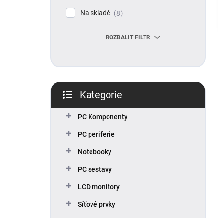
p
Na skladě
8
a
n
ROZBALIT FILTR
e
l
Kategorie
Přeskočit
kategorie
PC Komponenty
PC periferie
Notebooky
PC sestavy
LCD monitory
Síťové prvky