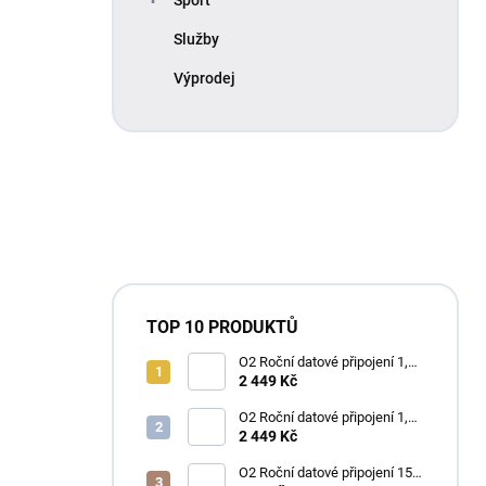
Služby
Výprodej
TOP 10 PRODUKTŮ
O2 Roční datové připojení 1,2
TB
2 449 Kč
O2 Roční datové připojení 1,2
TB
2 449 Kč
O2 Roční datové připojení 15