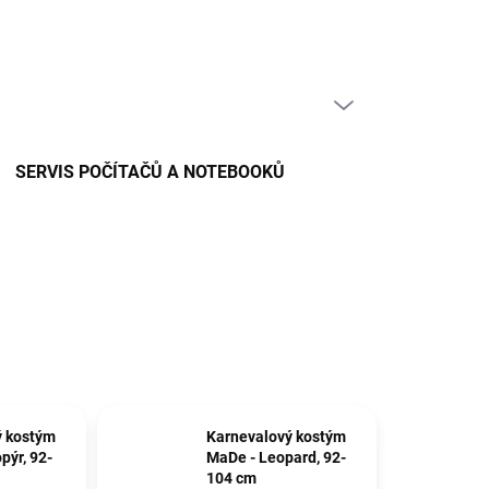
PRÁZDNÝ KOŠÍK
NÁKUPNÍ
KOŠÍK
SERVIS POČÍTAČŮ A NOTEBOOKŮ
ý kostým
Karnevalový kostým
pýr, 92-
MaDe - Leopard, 92-
104 cm