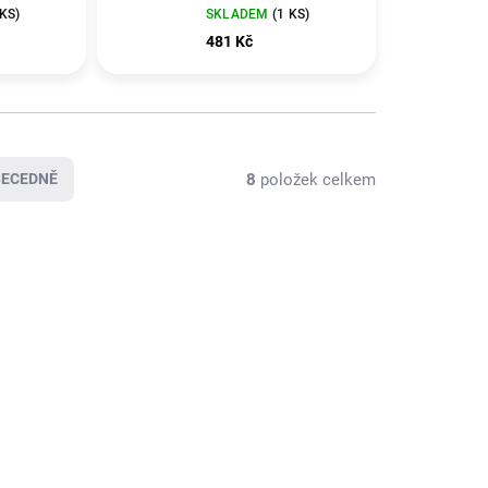
 KS)
SKLADEM
(1 KS)
481 Kč
8
položek celkem
BECEDNĚ
KLADEM
SKLADEM
(2 KS)
(1 KS)