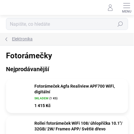
Přejít
na
obsah
Hledat
Elektronika
Fotorámečky
Nejprodávanější
Fotorámeček Agfa Realiview APF700 WiFi,
digitální
SKLADEM
(1 KS)
1 415 Kč
Rollei fotorámeček WiFi 108/ úhlopříčka 10.1"/
32GB/ 2W/ Frameo APP/ Světlé dřevo