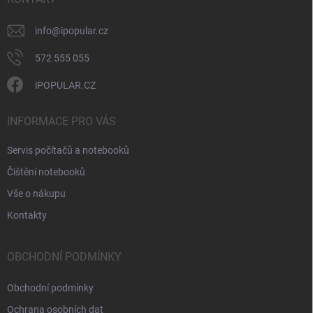
k
y
v
info
@
ipopular.cz
ý
p
572 555 055
i
s
iPOPULAR.CZ
u
INFORMACE PRO VÁS
Servis počítačů a notebooků
Čištění notebooků
Vše o nákupu
Kontakty
OBCHODNÍ PODMÍNKY
Obchodní podmínky
Ochrana osobních dat