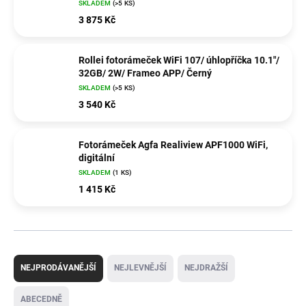
SKLADEM
(>5 KS)
3 875 Kč
Rollei fotorámeček WiFi 107/ úhlopříčka 10.1"/
32GB/ 2W/ Frameo APP/ Černý
SKLADEM
(>5 KS)
3 540 Kč
Fotorámeček Agfa Realiview APF1000 WiFi,
digitální
SKLADEM
(1 KS)
1 415 Kč
Ř
a
NEJPRODÁVANĚJŠÍ
NEJLEVNĚJŠÍ
NEJDRAŽŠÍ
z
e
ABECEDNĚ