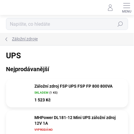
Přejít
na
obsah
Hledat
Záložní zdroje
UPS
Nejprodávanější
Záložní zdroj FSP UPS FSP FP 800 800VA
SKLADEM
(1 KS)
1 523 Kč
MHPower DL181-12 Mini UPS záložní zdroj
12V 1A
VYPRODÁNO