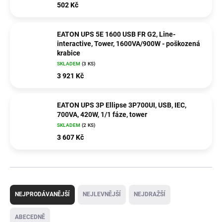
502 Kč
EATON UPS 5E 1600 USB FR G2, Line-
interactive, Tower, 1600VA/900W - poškozená
krabice
SKLADEM
(3 KS)
3 921 Kč
EATON UPS 3P Ellipse 3P700UI, USB, IEC,
700VA, 420W, 1/1 fáze, tower
SKLADEM
(2 KS)
3 607 Kč
Ř
a
NEJPRODÁVANĚJŠÍ
NEJLEVNĚJŠÍ
NEJDRAŽŠÍ
z
e
ABECEDNĚ