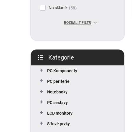
p
Na skladě
58
a
n
ROZBALIT FILTR
e
l
Kategorie
Přeskočit
kategorie
PC Komponenty
PC periferie
Notebooky
PC sestavy
LCD monitory
Síťové prvky