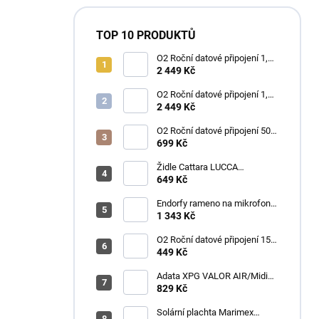
TOP 10 PRODUKTŮ
O2 Roční datové připojení 1,2
TB
2 449 Kč
O2 Roční datové připojení 1,2
TB
2 449 Kč
O2 Roční datové připojení 50
GB
699 Kč
Židle Cattara LUCCA
kempingová skládací modrá
649 Kč
Endorfy rameno na mikrofon
Broadcast Low Profile Boom
1 343 Kč
Arm / 360st. rotace / kulová
hlava / černý
O2 Roční datové připojení 15
GB
449 Kč
Adata XPG VALOR AIR/Midi
Tower/Transpar./Černá
829 Kč
Solární plachta Marimex