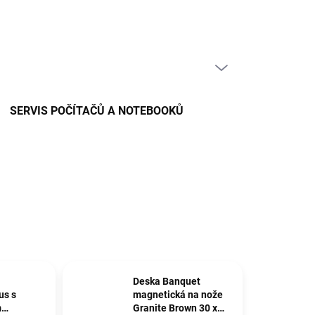
PRÁZDNÝ KOŠÍK
NÁKUPNÍ
KOŠÍK
SERVIS POČÍTAČŮ A NOTEBOOKŮ
Deska Banquet
us s
magnetická na nože
m
Granite Brown 30 x