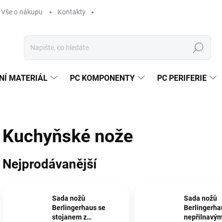
Vše o nákupu
Kontakty
Hledat
NÍ MATERIÁL
PC KOMPONENTY
PC PERIFERIE
Kuchyňské nože
Nejprodávanější
Sada nožů
Sada nožů
Berlingerhaus se
Berlingerha
stojanem z
nepřilnavý