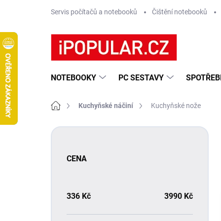
Přejít
Servis počítačů a notebooků
Čištění notebooků
na
obsah
NOTEBOOKY
PC SESTAVY
SPOTŘEB
Domů
Kuchyňské náčiní
Kuchyňské nože
P
o
s
CENA
t
r
a
n
336
Kč
3990
Kč
n
í