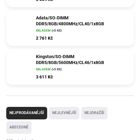
Adata/SO-DIMM
DDR5/8GB/4800MHz/CL40/1x8GB
SKLADEM
(>5 KS)
2 761 Kč
Kingston/SO-DIMM
DDR5/8GB/5600MHz/CL46/1x8GB
SKLADEM
(>5 KS)
3 611 Kč
Ř
a
NEJPRODÁVANĚJŠÍ
NEJLEVNĚJŠÍ
NEJDRAŽŠÍ
z
e
ABECEDNĚ
n
í