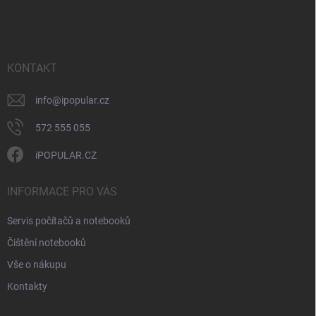
á
á
v
n
p
k
í
a
y
t
v
ý
í
KONTAKT
p
i
info
@
ipopular.cz
s
u
572 555 055
iPOPULAR.CZ
INFORMACE PRO VÁS
Servis počítačů a notebooků
Čištění notebooků
Vše o nákupu
Kontakty