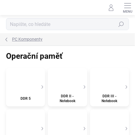
Přejít
na
obsah
Hledat
PC Komponenty
Operační paměť
DDR II -
DDR III -
DDR 5
Notebook
Notebook