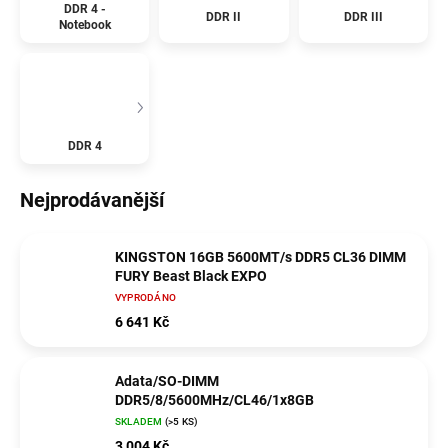
DDR 4 -
DDR II
DDR III
Notebook
DDR 4
Nejprodávanější
KINGSTON 16GB 5600MT/s DDR5 CL36 DIMM
FURY Beast Black EXPO
VYPRODÁNO
6 641 Kč
Adata/SO-DIMM
DDR5/8/5600MHz/CL46/1x8GB
SKLADEM
(>5 KS)
3 004 Kč