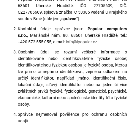
68601 Uherské Hradiště, IČO: 27705609, DIČ:
CZ27705609, spisová značka: C 53385 vedená u Krajského
soudu v Brně (dále jen: „
správce
“).
Kontaktní údaje správce jsou
:
Popular computers
s.r.o.,
Mariánské nám. 80, 68601 Uherské Hradiště, tel.:
+420 572 555 055, e-mail:
info@ipopular.cz
.
Osobními údaji se rozumí veškeré informace o
identifikované nebo identifikovatelné fyzické osobě;
identifikovatelnou fyzickou osobou je fyzická osoba, kterou
lze přímo či nepřímo identifikovat, zejména odkazem na
určitý identifikátor, například jméno, identifikační číslo,
lokační údaje, síťový identifikátor nebo na jeden či více
zvláštních prvků fyzické, fyziologické, genetické, psychické,
ekonomické, kulturní nebo společenské identity této fyzické
osoby.
Správce nejmenoval pověřence pro ochranu osobních
údajů.