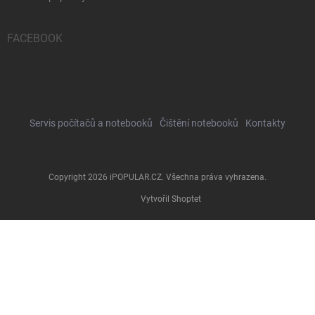
FACEBOOK
Servis počítačů a notebooků
Čištění notebooků
Kontakty
Copyright 2026
iPOPULAR.CZ
. Všechna práva vyhrazena.
Vytvořil Shoptet