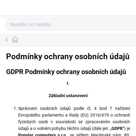
Přejít
na
obsah
Domů
Podmínky ochrany osobních údajů
GDPR Podmínky ochrany osobních údajů
I.
Základní ustanovení
Správcem osobních údajů podle čl. 4 bod 7 nařízení
Evropského parlamentu a Rady (EU) 2016/679 o ochraně
fyzických osob v souvislosti se zpracováním osobních
údajů a o volném pohybu těchto údajů (dále jen: „
GDPR
”) je
Popular computers s.r.o.,
se sídlem: Mariánské nám. 80,