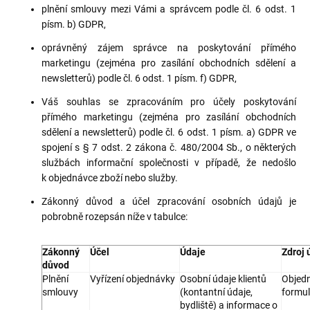
plnění smlouvy mezi Vámi a správcem podle čl. 6 odst. 1
písm. b) GDPR,
oprávněný zájem správce na poskytování přímého
marketingu (zejména pro zasílání obchodních sdělení a
newsletterů) podle čl. 6 odst. 1 písm. f) GDPR,
Váš souhlas se zpracováním pro účely poskytování
přímého marketingu (zejména pro zasílání obchodních
sdělení a newsletterů) podle čl. 6 odst. 1 písm. a) GDPR ve
spojení s § 7 odst. 2 zákona č. 480/2004 Sb., o některých
službách informační společnosti v případě, že nedošlo
k objednávce zboží nebo služby.
Zákonný důvod a účel zpracování osobních údajů je
pobrobně rozepsán níže v tabulce:
Zákonný
Účel
Údaje
Zdroj 
důvod
Plnění
Vyřízení objednávky
Osobní údaje klientů
Objed
smlouvy
(kontantní údaje,
formul
bydliště) a informace o