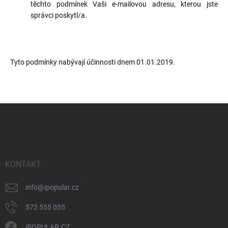
těchto podmínek Vaši e-mailovou adresu, kterou jste
správci poskytl/a.
Tyto podmínky nabývají účinnosti dnem 01.01.2019.
Z
á
p
a
t
í
KONTAKT
info
@
ipopular.cz
572 555 055
iPOPULAR.CZ