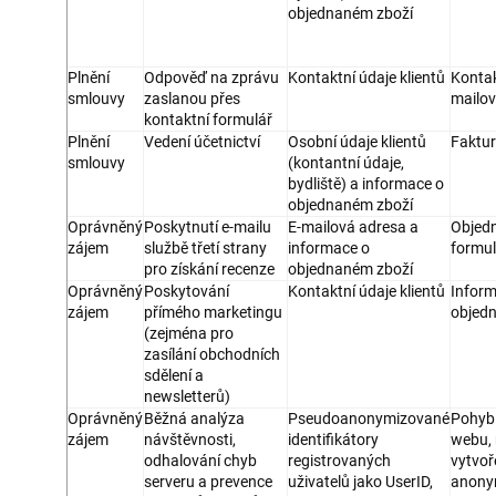
objednaném zboží
Plnění
Odpověď na zprávu
Kontaktní údaje klientů
Kontak
smlouvy
zaslanou přes
mailo
kontaktní formulář
Plnění
Vedení účetnictví
Osobní údaje klientů
Faktu
smlouvy
(kontantní údaje,
bydliště) a informace o
objednaném zboží
Oprávněný
Poskytnutí e-mailu
E-mailová adresa a
Objed
zájem
službě třetí strany
informace o
formul
pro získání recenze
objednaném zboží
Oprávněný
Poskytování
Kontaktní údaje klientů
Inform
zájem
přímého marketingu
objed
(zejména pro
zasílání obchodních
sdělení a
newsletterů)
Oprávněný
Běžná analýza
Pseudoanonymizované
Pohyb 
zájem
návštěvnosti,
identifikátory
webu, 
odhalování chyb
registrovaných
vytvoř
serveru a prevence
uživatelů jako UserID,
anony