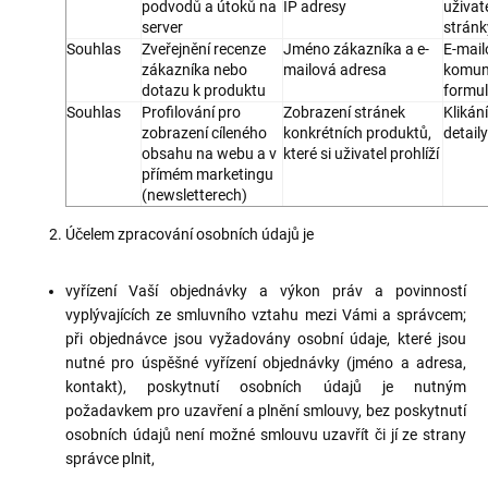
podvodů a útoků na
IP adresy
uživat
server
stránk
Souhlas
Zveřejnění recenze
Jméno zákazníka a e-
E-mail
zákazníka nebo
mailová adresa
komun
dotazu k produktu
formu
Souhlas
Profilování pro
Zobrazení stránek
Klikán
zobrazení cíleného
konkrétních produktů,
detail
obsahu na webu a v
které si uživatel prohlíží
přímém marketingu
(newsletterech)
Účelem zpracování osobních údajů je
vyřízení Vaší objednávky a výkon práv a povinností
vyplývajících ze smluvního vztahu mezi Vámi a správcem;
při objednávce jsou vyžadovány osobní údaje, které jsou
nutné pro úspěšné vyřízení objednávky (jméno a adresa,
kontakt), poskytnutí osobních údajů je nutným
požadavkem pro uzavření a plnění smlouvy, bez poskytnutí
osobních údajů není možné smlouvu uzavřít či jí ze strany
správce plnit,