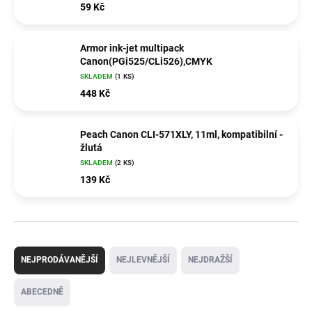
59 Kč
Armor ink-jet multipack
Canon(PGi525/CLi526),CMYK
SKLADEM
(1 KS)
448 Kč
Peach Canon CLI-571XLY, 11ml, kompatibilní -
žlutá
SKLADEM
(2 KS)
139 Kč
Ř
a
NEJPRODÁVANĚJŠÍ
NEJLEVNĚJŠÍ
NEJDRAŽŠÍ
z
e
ABECEDNĚ
n