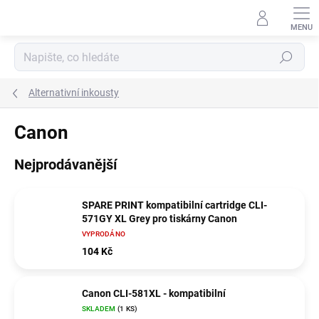
Přejít
na
obsah
Hledat
Alternativní inkousty
Canon
Nejprodávanější
SPARE PRINT kompatibilní cartridge CLI-
571GY XL Grey pro tiskárny Canon
VYPRODÁNO
104 Kč
Canon CLI-581XL - kompatibilní
SKLADEM
(1 KS)