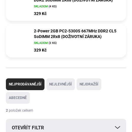
DDR2 SoDIMM 2Rx8 (DOŽIVOTNÍ ZÁRUKA)
SKLADEM
(4 KS)
329 Kč
2-Power 2GB PC2-5300S 667MHz DDR2 CL5
SoDIMM 2Rx8 (DOŽIVOTNÍ ZÁRUKA)
SKLADEM
(3 KS)
329 Kč
Ř
a
NEJPRODÁVANĚJŠÍ
NEJLEVNĚJŠÍ
NEJDRAŽŠÍ
z
e
ABECEDNĚ
n
í
2
položek celkem
p
r
OTEVŘÍT FILTR
o