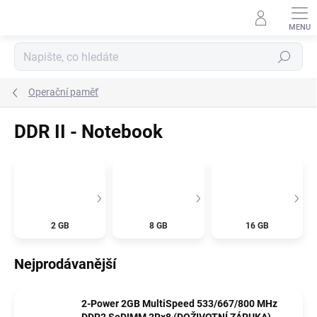
Přejít
na
obsah
Hledat
Operační paměť
DDR II - Notebook
2 GB
8 GB
16 GB
Nejprodávanější
2-Power 2GB MultiSpeed 533/667/800 MHz