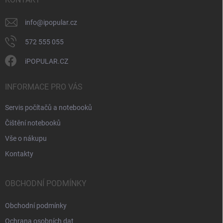
k
y
v
info
@
ipopular.cz
ý
p
572 555 055
i
s
iPOPULAR.CZ
u
INFORMACE PRO VÁS
Servis počítačů a notebooků
Čištění notebooků
Vše o nákupu
Kontakty
OBCHODNÍ PODMÍNKY
Obchodní podmínky
Ochrana osobních dat