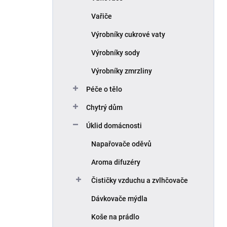
Vařiče
Výrobníky cukrové vaty
Výrobníky sody
Výrobníky zmrzliny
Péče o tělo
Chytrý dům
Úklid domácnosti
Napařovače oděvů
Aroma difuzéry
Čističky vzduchu a zvlhčovače
Dávkovače mýdla
Koše na prádlo