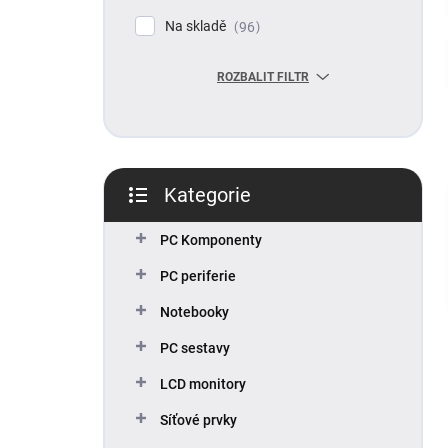
p
Na skladě
96
a
n
ROZBALIT FILTR
e
l
Kategorie
Přeskočit
kategorie
PC Komponenty
PC periferie
Notebooky
PC sestavy
LCD monitory
Síťové prvky