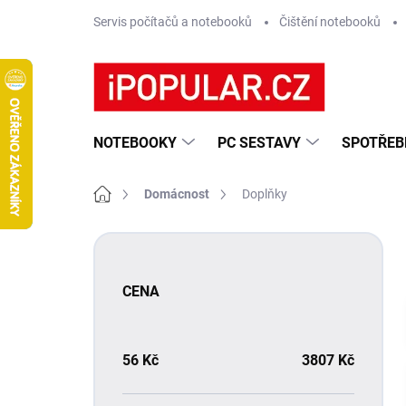
Přejít
Servis počítačů a notebooků
Čištění notebooků
na
obsah
NOTEBOOKY
PC SESTAVY
SPOTŘEB
Domů
Domácnost
Doplňky
P
o
s
CENA
t
r
a
n
56
Kč
3807
Kč
n
í