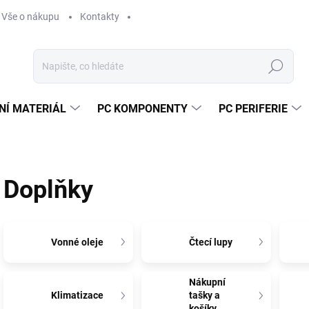
Vše o nákupu
Kontakty
Hledat
NÍ MATERIÁL
PC KOMPONENTY
PC PERIFERIE
Doplňky
Vonné oleje
Čtecí lupy
Nákupní
Klimatizace
tašky a
košíky