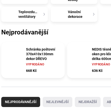
Teplovzdušné
Vánoční
ventilátory
dekorace
Nejprodávanější
Schránka poštovní
NEDIS těsně
370x410x130mm
oken pro kli
dekor DŘEVO
délka 600cm
40cm/ bílé
VYPRODÁNO
VYPRODÁNO
668 Kč
636 Kč
Ř
a
NEJPRODÁVANĚJŠÍ
NEJLEVNĚJŠÍ
NEJDRAŽŠÍ
A
z
e