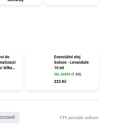
ní do
Esenciální olej
matizaci/
Saloos - Levandule
/ šířka
10 ml
SKLADEM
(1 KS)
222 Kč
171
položek celkem
BECEDNĚ