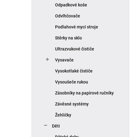
Odpadkové koše
Odvlhčovače
Podlahové mycí stroje
Stěrky na sklo
Ultrazvukové čističe
Vysavače
Vysokotlaké čističe
Vysoušeče rukou
Zásobníky na papírové ručníky
Závěsné systémy
Žehličky
Děti
Dětské deky