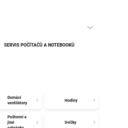
PRÁZDNÝ KOŠÍK
NÁKUPNÍ
KOŠÍK
SERVIS POČÍTAČŮ A NOTEBOOKŮ
Domácí
Hodiny
ventilátory
Poštovní a
jiné
Svíčky
schránky