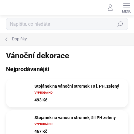
Přejít
na
obsah
Hledat
Doplňky
Vánoční dekorace
Nejprodávanější
Stojánek na vánoční stromek 10 l, PH, zelený
VYPRODÁNO
493 Kč
Stojánek na vánoční stromek, 5 l PH zelený
VYPRODÁNO
467 Kč