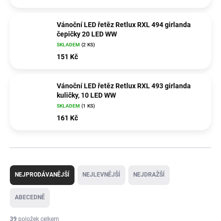
Vánoční LED řetěz Retlux RXL 494 girlanda
čepičky 20 LED WW
SKLADEM
(2 KS)
151 Kč
Vánoční LED řetěz Retlux RXL 493 girlanda
kuličky, 10 LED WW
SKLADEM
(1 KS)
161 Kč
Ř
a
NEJPRODÁVANĚJŠÍ
NEJLEVNĚJŠÍ
NEJDRAŽŠÍ
z
e
ABECEDNĚ
n
í
39
položek celkem