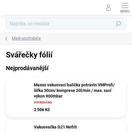
Přejít
na
obsah
Hledat
Malé spotřebiče
Svářečky fólií
Nejprodávanější
Maxxo vakuovací balička potravin VMProfi/
šířka 30cm/ komprese 20l/min / max. sací
výkon 900mbar
VYPRODÁNO
2 506 Kč
Vakuovačka G21 Nefrit