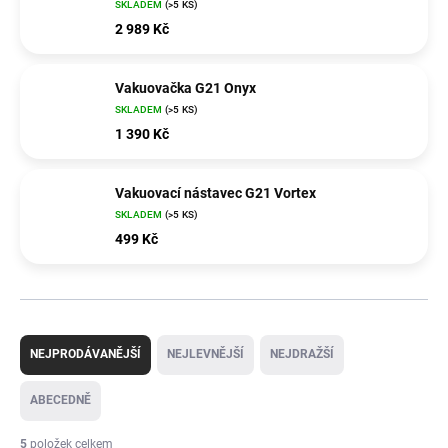
SKLADEM
(>5 KS)
2 989 Kč
Vakuovačka G21 Onyx
SKLADEM
(>5 KS)
1 390 Kč
Vakuovací nástavec G21 Vortex
SKLADEM
(>5 KS)
499 Kč
Ř
a
NEJPRODÁVANĚJŠÍ
NEJLEVNĚJŠÍ
NEJDRAŽŠÍ
z
e
ABECEDNĚ
n
í
5
položek celkem