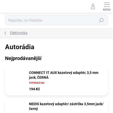
Přejít
na
obsah
Hledat
Elektronika
Autorádia
Nejprodávanější
CONNECT IT AUX kazetový adaptér, 3,5 mm
jack, ČERNÁ
VYPRODÁNO
194 Kč
NEDIS kazetový adaptér/ zástrčka 3,5mm jack/
černý