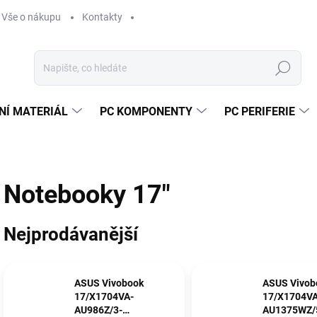
Vše o nákupu
Kontakty
Hledat
NÍ MATERIÁL
PC KOMPONENTY
PC PERIFERIE
Notebooky 17"
Nejprodávanější
ASUS Vivobook
ASUS Vivob
17/X1704VA-
17/X1704VA
AU986Z/3-
AU1375WZ/