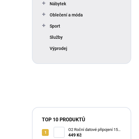
Nábytek
Oblečení a móda
Sport
Služby
Výprodej
TOP 10 PRODUKTŮ
O2 Roční datové připojení 15
GB
449 Kč