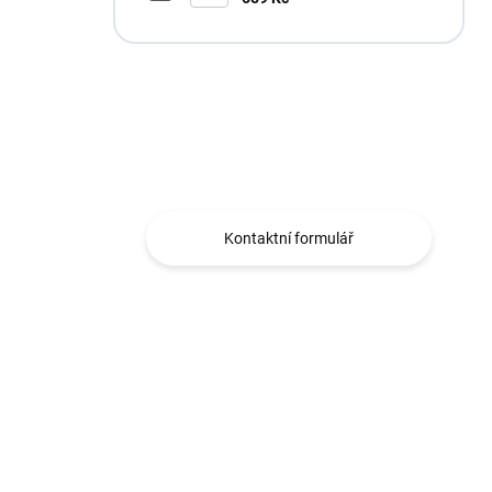
Máte otázku?
Obráťte se na nás.
Kontaktní formulář