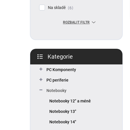
p
Na skladě
6
a
n
ROZBALIT FILTR
e
l
Kategorie
Přeskočit
kategorie
PC Komponenty
PC periferie
Notebooky
Notebooky 12" a méně
Notebooky 13"
Notebooky 14"