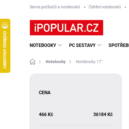
Přejít
Servis počítačů a notebooků
Čištění notebooků
na
obsah
NOTEBOOKY
PC SESTAVY
SPOTŘEB
Domů
Notebooky
Notebooky 17"
P
o
s
CENA
t
r
a
n
466
Kč
36184
Kč
n
í