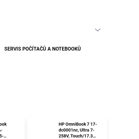
PRÁZDNÝ KOŠÍK
NÁKUPNÍ
KOŠÍK
SERVIS POČÍTAČŮ A NOTEBOOKŮ
ook
HP OmniBook 7 17-
-
dc0001nc, Ultra 7-
5-
258V, Touch/17.3