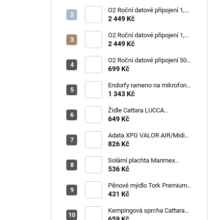
O2 Roční datové připojení 1,2
TB
2 449 Kč
O2 Roční datové připojení 1,2
TB
2 449 Kč
O2 Roční datové připojení 50
GB
699 Kč
Endorfy rameno na mikrofon
Broadcast Low Profile Boom
1 343 Kč
Arm / 360st. rotace / kulová
hlava / černý
Židle Cattara LUCCA
kempingová skládací modrá
649 Kč
Adata XPG VALOR AIR/Midi
Tower/Transpar./Černá
826 Kč
Solární plachta Marimex
průměr 3,6 m černá
536 Kč
Pěnové mýdlo Tork Premium
Antimikrobiální 1l S4
431 Kč
Kempingová sprcha Cattara
AKU
659 Kč