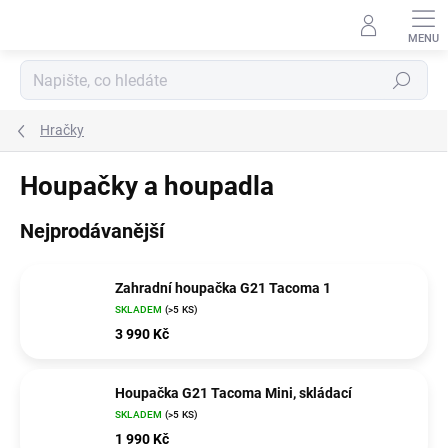
Přejít
na
obsah
Hledat
Hračky
Houpačky a houpadla
Nejprodávanější
Zahradní houpačka G21 Tacoma 1
SKLADEM
(>5 KS)
3 990 Kč
Houpačka G21 Tacoma Mini, skládací
SKLADEM
(>5 KS)
1 990 Kč