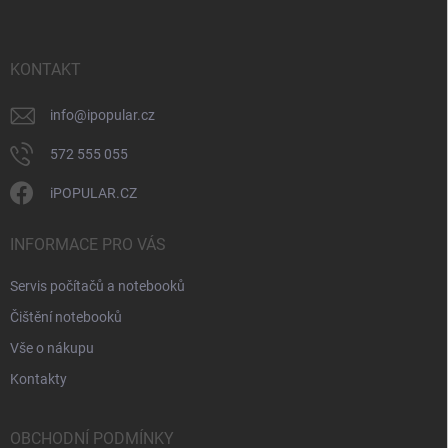
p
k
í
a
y
t
v
ý
í
KONTAKT
p
i
info
@
ipopular.cz
s
u
572 555 055
iPOPULAR.CZ
INFORMACE PRO VÁS
Servis počítačů a notebooků
Čištění notebooků
Vše o nákupu
Kontakty
OBCHODNÍ PODMÍNKY