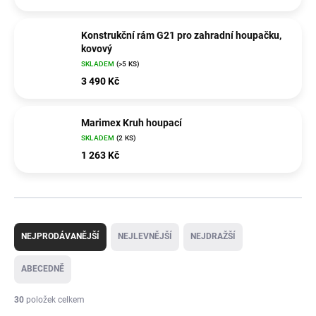
Konstrukční rám G21 pro zahradní houpačku,
kovový
SKLADEM
(>5 KS)
3 490 Kč
Marimex Kruh houpací
SKLADEM
(2 KS)
1 263 Kč
Ř
a
NEJPRODÁVANĚJŠÍ
NEJLEVNĚJŠÍ
NEJDRAŽŠÍ
z
e
ABECEDNĚ
n
í
30
položek celkem
p