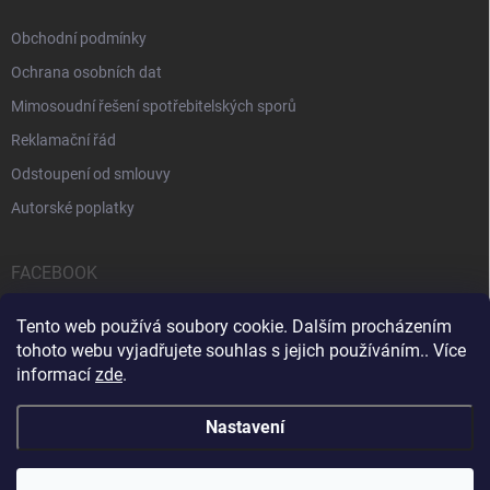
Obchodní podmínky
Ochrana osobních dat
Mimosoudní řešení spotřebitelských sporů
Reklamační řád
Odstoupení od smlouvy
Autorské poplatky
FACEBOOK
Tento web používá soubory cookie. Dalším procházením
tohoto webu vyjadřujete souhlas s jejich používáním.. Více
informací
zde
.
Servis počítačů a notebooků
Čištění notebooků
Kontakty
Nastavení
Copyright 2026
iPOPULAR.CZ
. Všechna práva vyhrazena.