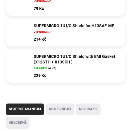
VYPRODÁNO
79 Kč
SUPERMICRO 1U I/O Shield for H13SAE-MF
VYPRODÁNO
214 Kč
SUPERMICRO 1U I/O Shield with EMI Gasket
(X12STH + X13SCH )
SKLADEM
(4 KS)
229 Kč
Ř
a
NEJPRODÁVANĚJŠÍ
NEJLEVNĚJŠÍ
NEJDRAŽŠÍ
z
e
ABECEDNĚ
n