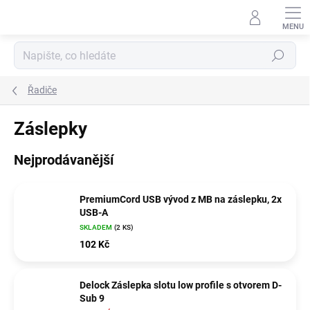
Přejít
na
obsah
Hledat
Řadiče
Záslepky
Nejprodávanější
PremiumCord USB vývod z MB na záslepku, 2x
USB-A
SKLADEM
(2 KS)
102 Kč
Delock Záslepka slotu low profile s otvorem D-
Sub 9