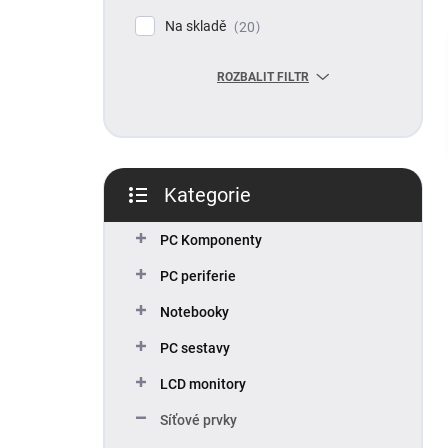
p
Na skladě
20
a
n
ROZBALIT FILTR
e
l
Kategorie
Přeskočit
kategorie
PC Komponenty
PC periferie
Notebooky
PC sestavy
LCD monitory
Síťové prvky