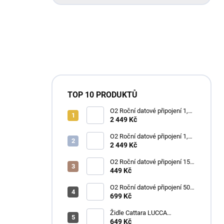
TOP 10 PRODUKTŮ
O2 Roční datové připojení 1,2
TB
2 449 Kč
O2 Roční datové připojení 1,2
TB
2 449 Kč
O2 Roční datové připojení 15
GB
449 Kč
O2 Roční datové připojení 50
GB
699 Kč
Židle Cattara LUCCA
kempingová skládací modrá
649 Kč