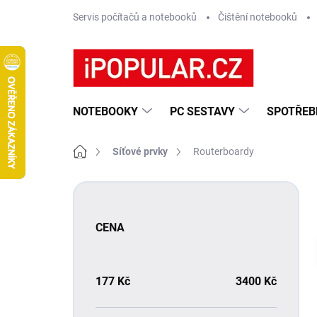
Přejít
Servis počítačů a notebooků
Čištění notebooků
na
obsah
NOTEBOOKY
PC SESTAVY
SPOTŘEB
Domů
Síťové prvky
Routerboardy
P
o
s
CENA
t
r
a
n
177
Kč
3400
Kč
n
í