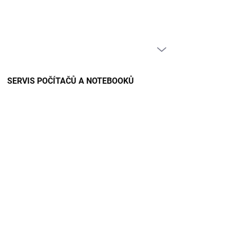
PRÁZDNÝ KOŠÍK
NÁKUPNÍ
KOŠÍK
SERVIS POČÍTAČŮ A NOTEBOOKŮ