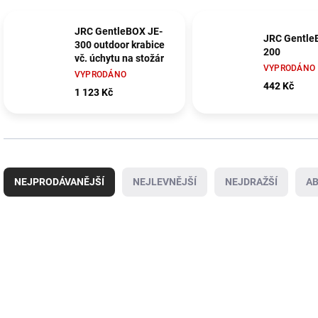
JRC GentleBOX JE-
JRC Gentle
300 outdoor krabice
200
vč. úchytu na stožár
VYPRODÁNO
VYPRODÁNO
442 Kč
1 123 Kč
Ř
a
NEJPRODÁVANĚJŠÍ
NEJLEVNĚJŠÍ
NEJDRAŽŠÍ
A
z
e
n
V
í
ý
p
p
r
i
o
s
d
p
u