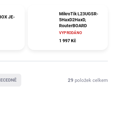
MikroTik L23UGSR-
BOX JE-
5HaxD2HaxD,
RouterBOARD
VYPRODÁNO
1 997 Kč
29
položek celkem
BECEDNĚ