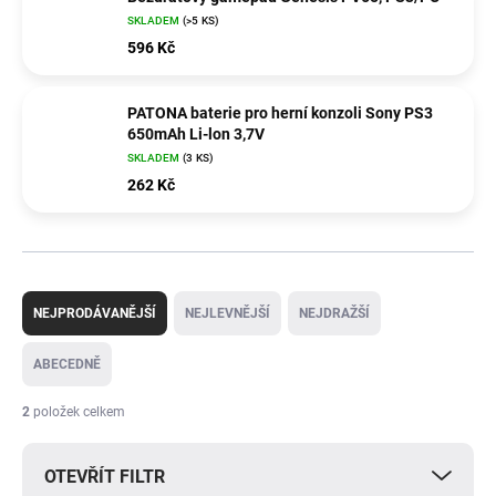
SKLADEM
(>5 KS)
596 Kč
PATONA baterie pro herní konzoli Sony PS3
650mAh Li-lon 3,7V
SKLADEM
(3 KS)
262 Kč
Ř
a
NEJPRODÁVANĚJŠÍ
NEJLEVNĚJŠÍ
NEJDRAŽŠÍ
z
e
ABECEDNĚ
n
í
2
položek celkem
p
r
OTEVŘÍT FILTR
o