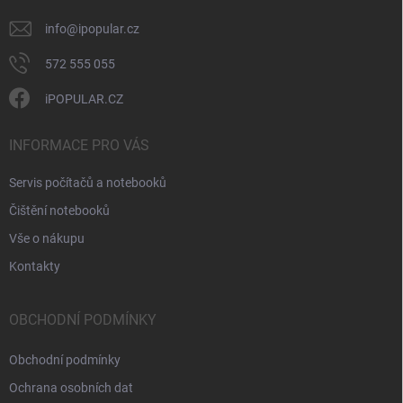
y
v
info
@
ipopular.cz
ý
p
572 555 055
i
s
iPOPULAR.CZ
u
INFORMACE PRO VÁS
Servis počítačů a notebooků
Čištění notebooků
Vše o nákupu
Kontakty
OBCHODNÍ PODMÍNKY
Obchodní podmínky
Ochrana osobních dat