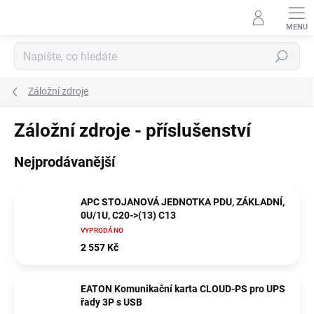
Přejít
na
obsah
Hledat
Záložní zdroje
Záložní zdroje - příslušenství
Nejprodávanější
APC STOJANOVÁ JEDNOTKA PDU, ZÁKLADNÍ,
0U/1U, C20->(13) C13
VYPRODÁNO
2 557 Kč
EATON Komunikační karta CLOUD-PS pro UPS
řady 3P s USB