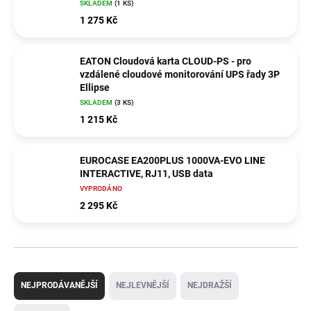
SKLADEM
(1 KS)
1 275 Kč
EATON Cloudová karta CLOUD-PS - pro
vzdálené cloudové monitorování UPS řady 3P
Ellipse
SKLADEM
(3 KS)
1 215 Kč
EUROCASE EA200PLUS 1000VA-EVO LINE
INTERACTIVE, RJ11, USB data
VYPRODÁNO
2 295 Kč
Ř
a
NEJPRODÁVANĚJŠÍ
NEJLEVNĚJŠÍ
NEJDRAŽŠÍ
z